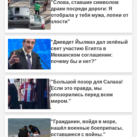
"Слова, ставшие символом
драки посреди дороги: Я
отобрала у тебя мужа, лопни от
злости"
"Джевдет Йылмаз дал зелёный
свет участию Египта в
Мекканском соглашении:
почему бы и нет?"
"Большой позор для Салаха!
Если это правда, мы
опозорились перед всем
миром."
"Гражданин, войдя в море,
нашёл военные боеприпасы,
оставшиеся с войны."