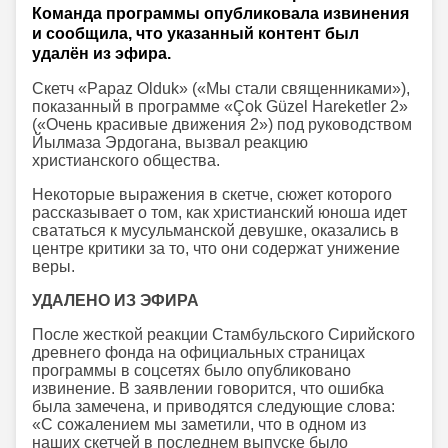
Команда программы опубликовала извинения
и сообщила, что указанный контент был
удалён из эфира.
Скетч «Papaz Olduk» («Мы стали священниками»),
показанный в программе «Çok Güzel Hareketler 2»
(«Очень красивые движения 2») под руководством
Йылмаза Эрдогана, вызвал реакцию
христианского общества.
Некоторые выражения в скетче, сюжет которого
рассказывает о том, как христианский юноша идет
свататься к мусульманской девушке, оказались в
центре критики за то, что они содержат унижение
веры.
УДАЛЕНО ИЗ ЭФИРА
После жесткой реакции Стамбульского Сирийского
древнего фонда на официальных страницах
программы в соцсетях было опубликовано
извинение. В заявлении говорится, что ошибка
была замечена, и приводятся следующие слова:
«С сожалением мы заметили, что в одном из
наших скетчей в последнем выпуске было