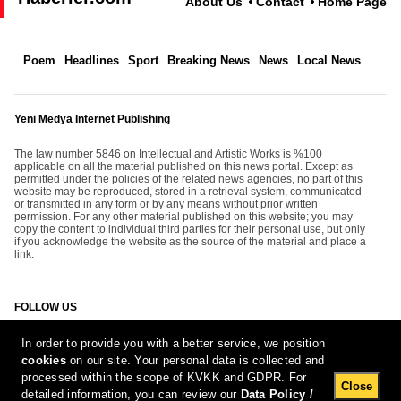
About Us
Contact
Home Page
Poem
Headlines
Sport
Breaking News
News
Local News
Yeni Medya Internet Publishing
The law number 5846 on Intellectual and Artistic Works is %100
applicable on all the material published on this news portal. Except as
permitted under the policies of the related news agencies, no part of this
website may be reproduced, stored in a retrieval system, communicated
or transmitted in any form or by any means without prior written
permission. For any other material published on this website; you may
copy the content to individual third parties for their personal use, but only
if you acknowledge the website as the source of the material and place a
link.
FOLLOW US
In order to provide you with a better service, we position
cookies
on our site. Your personal data is collected and
processed within the scope of KVKK and GDPR. For
Close
detailed information, you can review our
Data Policy /