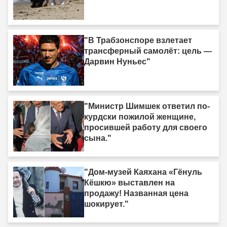
"В Трабзонспоре взлетает
трансферный самолёт: цель —
Дарвин Нуньес"
"Министр Шимшек ответил по-
курдски пожилой женщине,
просившей работу для своего
сына."
"Дом-музей Каяхана «Гёнуль
Кёшкю» выставлен на
продажу! Названная цена
шокирует."