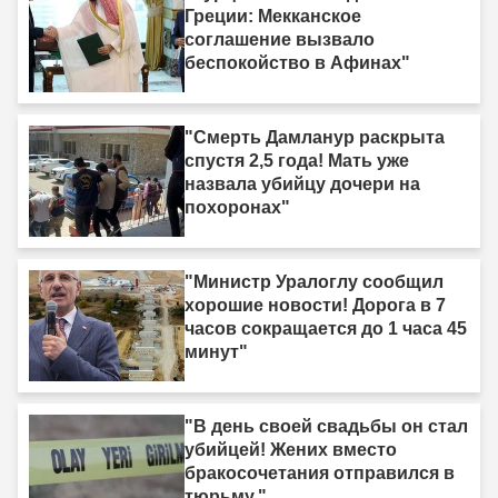
Греции: Мекканское
соглашение вызвало
беспокойство в Афинах"
"Смерть Дамланур раскрыта
спустя 2,5 года! Мать уже
назвала убийцу дочери на
похоронах"
"Министр Уралоглу сообщил
хорошие новости! Дорога в 7
часов сокращается до 1 часа 45
минут"
"В день своей свадьбы он стал
убийцей! Жених вместо
бракосочетания отправился в
тюрьму."