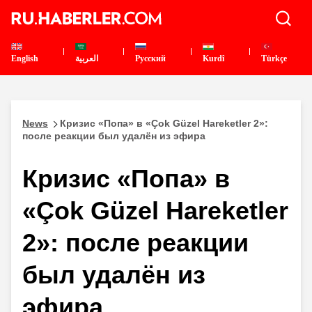
English
العربية
Pусский
Kurdî
Türkçe
News
Кризис «Попа» в «Çok Güzel Hareketler 2»:
после реакции был удалён из эфира
Кризис «Попа» в
«Çok Güzel Hareketler
2»: после реакции
был удалён из
эфира