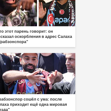
то этот парень говорит: он
сказал оскорбления в адрес Салаха
Трабзонспора"
рабзонспор сошёл с ума: после
лаха приходит ещё одна мировая
езда"