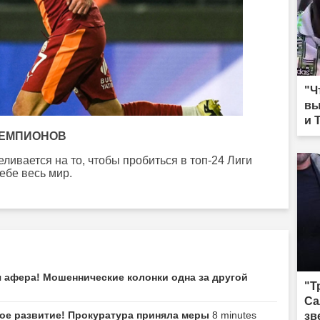
"Ч
вы
и 
 ЧЕМПИОНОВ
ивается на то, чтобы пробиться в топ-24 Лиги
ебе весь мир.
я афера! Мошеннические колонки одна за другой
"Т
Са
е развитие! Прокуратура приняла меры
8 minutes
зв