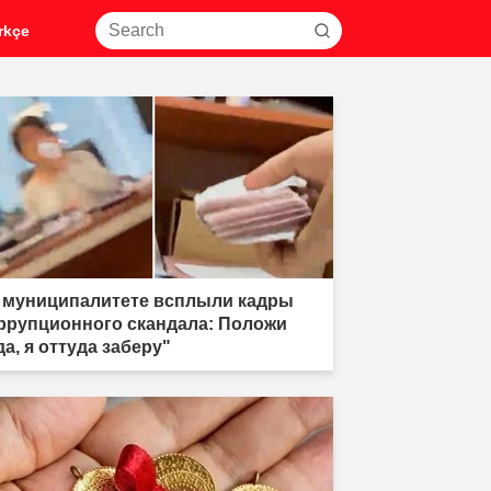
rkçe
 муниципалитете всплыли кадры
ррупционного скандала: Положи
да, я оттуда заберу"