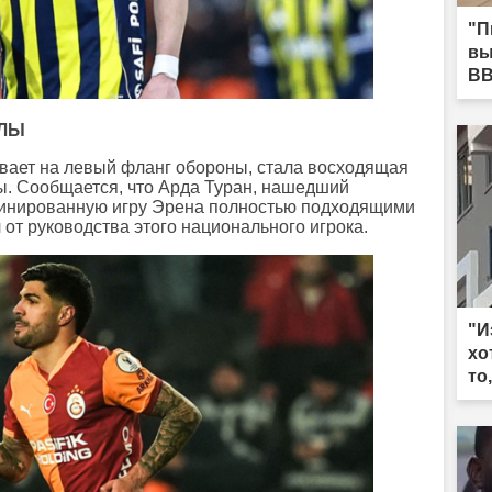
"П
вы
ВВ
АЛЫ
ивает на левый фланг обороны, стала восходящая
. Сообщается, что Арда Туран, нашедший
инированную игру Эрена полностью подходящими
 от руководства этого национального игрока.
"И
хо
то