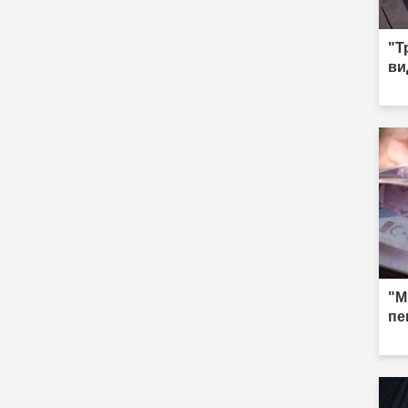
"Т
ви
"М
пе