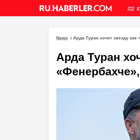
E
News
Арда Туран хочет звезду как 
Арда Туран хоч
«Фенербахче»,