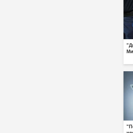
"Д
Ми
"П
не