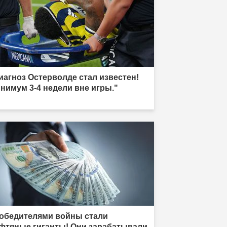
иагноз Остерволде стал известен!
нимум 3-4 недели вне игры."
обедителями войны стали
фтяные гиганты! Они зарабатывали