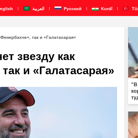
nglish
العربية
Pусский
Kurdî
Tü
«Фенербахче», так и «Галатасарая»
ет звезду как
 так и «Галатасарая»
"В
ко
ту