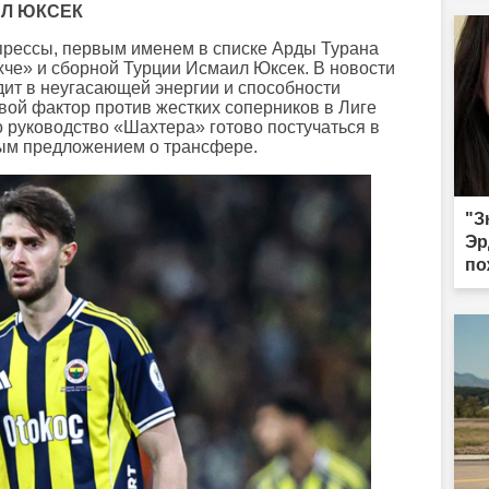
ИЛ ЮКСЕК
прессы, первым именем в списке Арды Турана
че» и сборной Турции Исмаил Юксек. В новости
дит в неугасающей энергии и способности
ой фактор против жестких соперников в Лиге
о руководство «Шахтера» готово постучаться в
ным предложением о трансфере.
"З
Эр
по