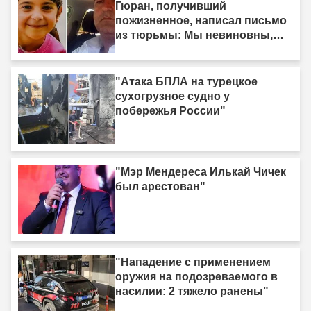
Гюран, получивший
пожизненное, написал письмо
из тюрьмы: Мы невиновны,
мы не убийцы"
"Атака БПЛА на турецкое
сухогрузное судно у
побережья России"
"Мэр Мендереса Илькай Чичек
был арестован"
"Нападение с применением
оружия на подозреваемого в
насилии: 2 тяжело ранены"