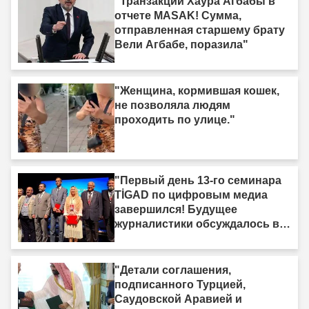
"Транзакции Хаура Агбабы в
отчете MASAK! Сумма,
отправленная старшему брату
Вели Агбабе, поразила"
"Женщина, кормившая кошек,
не позволяла людям
проходить по улице."
"Первый день 13-го семинара
TİGAD по цифровым медиа
завершился! Будущее
журналистики обсуждалось в
Ыгдыре"
"Детали соглашения,
подписанного Турцией,
Саудовской Аравией и