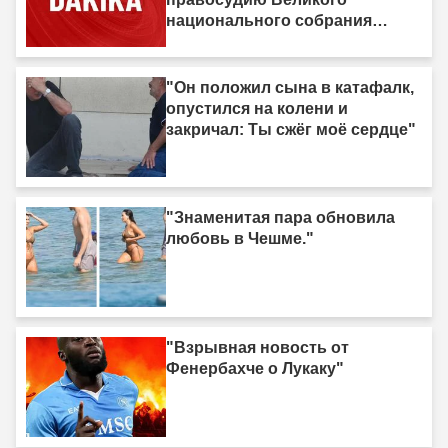
национального собрания
Турции"
"Он положил сына в катафалк,
опустился на колени и
закричал: Ты сжёг моё сердце"
"Знаменитая пара обновила
любовь в Чешме."
"Взрывная новость от
Фенербахче о Лукаку"