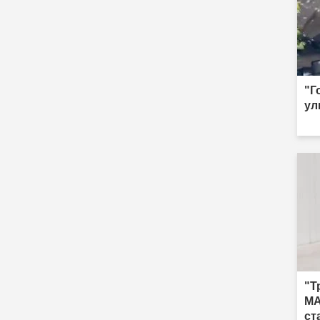
"Г
ул
"Т
MA
ст