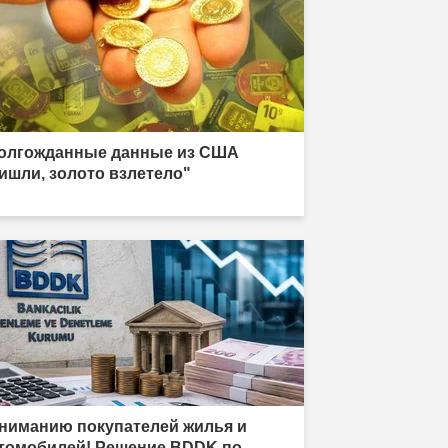
олгожданные данные из США
ишли, золото взлетело"
ниманию покупателей жилья и
томобилей! Решение BDDK по