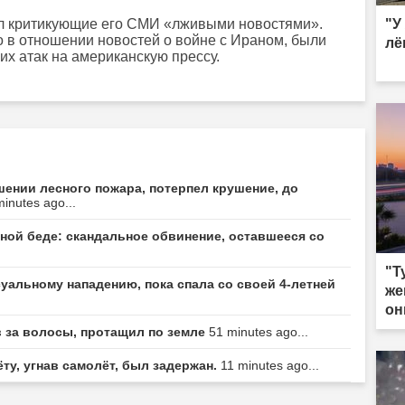
л критикующие его СМИ «лживыми новостями».
"У
о в отношении новостей о войне с Ираном, были
лё
их атак на американскую прессу.
ении лесного пожара, потерпел крушение, до
inutes ago...
зной беде: скандальное обвинение, оставшееся со
"Т
уальному нападению, пока спала со своей 4-летней
же
он
в за волосы, протащил по земле
51 minutes ago...
у, угнав самолёт, был задержан.
11 minutes ago...