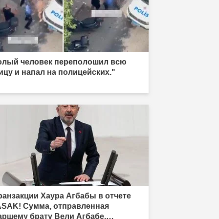
олый человек переполошил всю
ицу и напал на полицейских."
ранзакции Хаура Агбабы в отчете
SAK! Сумма, отправленная
аршему брату Вели Агбабе,