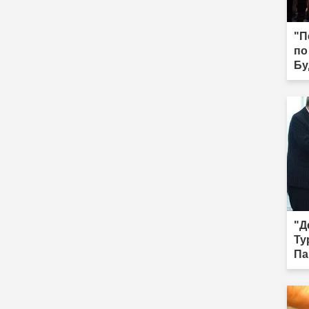
"П
по
Бу
Ыг
"Д
Ту
Па