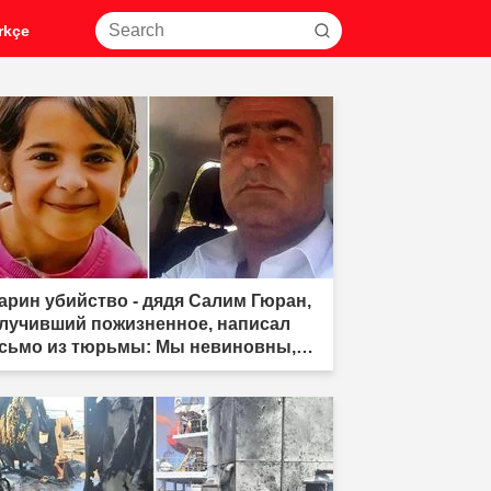
rkçe
арин убийство - дядя Салим Гюран,
лучивший пожизненное, написал
сьмо из тюрьмы: Мы невиновны,
 не убийцы"