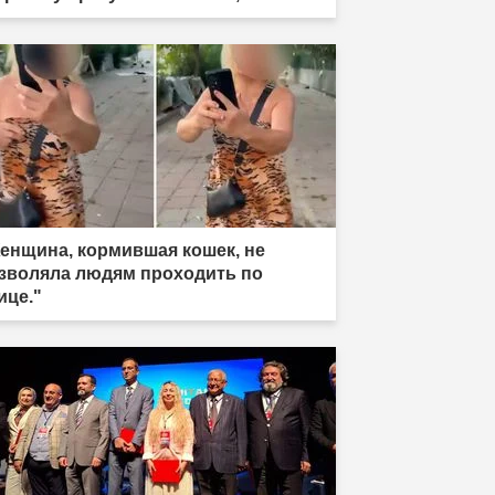
разила"
енщина, кормившая кошек, не
зволяла людям проходить по
ице."