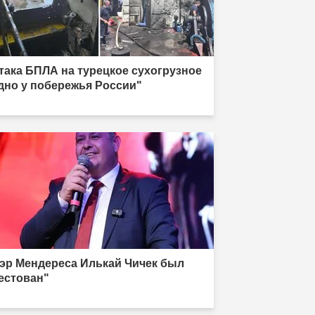
така БПЛА на турецкое сухогрузное
дно у побережья России"
эр Мендереса Илькай Чичек был
естован"