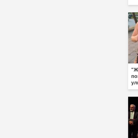
по
"Ж
по
ул