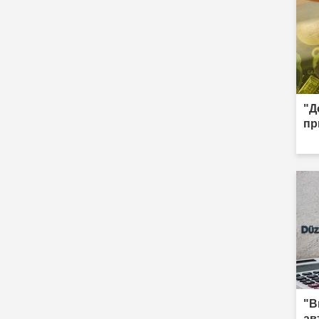
"Д
пр
"В
ав