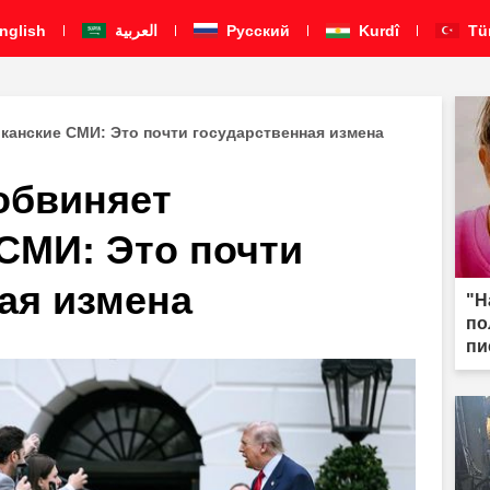
nglish
العربية
Pусский
Kurdî
Tü
канские СМИ: Это почти государственная измена
обвиняет
СМИ: Это почти
ая измена
"Н
по
пи
мы