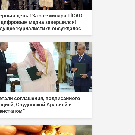
ервый день 13-го семинара TİGAD
 цифровым медиа завершился!
дущее журналистики обсуждалось в
дыре"
етали соглашения, подписанного
рцией, Саудовской Аравией и
кистаном"