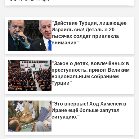
"Действие Турции, лишающее
Израиль сна! Деталь о 20
тысячах солдат привлекла
внимание"
"Закон о детях, вовлечённых в
преступность, принят Великим
национальным собранием
Турции"
"Это впервые! Ход Хаменеи в
Иране ещё больше запутал
ситуацию."