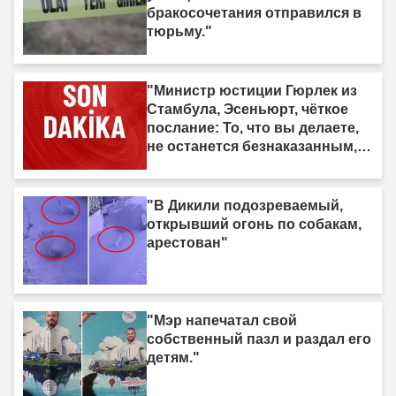
бракосочетания отправился в
тюрьму."
"Министр юстиции Гюрлек из
Стамбула, Эсеньюрт, чёткое
послание: То, что вы делаете,
не останется безнаказанным,
мы идём за вами."
"В Дикили подозреваемый,
открывший огонь по собакам,
арестован"
"Мэр напечатал свой
собственный пазл и раздал его
детям."