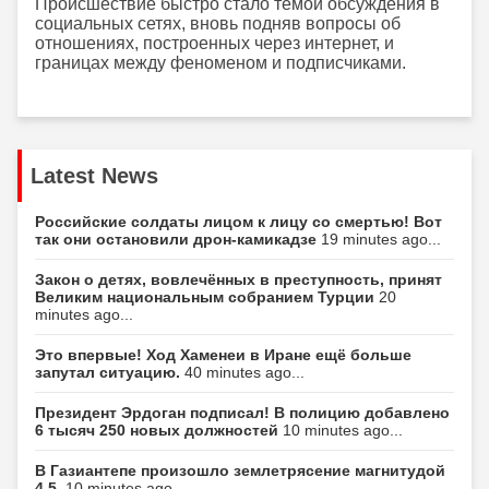
Происшествие быстро стало темой обсуждения в
социальных сетях, вновь подняв вопросы об
отношениях, построенных через интернет, и
границах между феноменом и подписчиками.
Latest News
Российские солдаты лицом к лицу со смертью! Вот
так они остановили дрон-камикадзе
19 minutes ago...
Закон о детях, вовлечённых в преступность, принят
Великим национальным собранием Турции
20
minutes ago...
Это впервые! Ход Хаменеи в Иране ещё больше
запутал ситуацию.
40 minutes ago...
Президент Эрдоган подписал! В полицию добавлено
6 тысяч 250 новых должностей
10 minutes ago...
В Газиантепе произошло землетрясение магнитудой
4,5.
10 minutes ago...