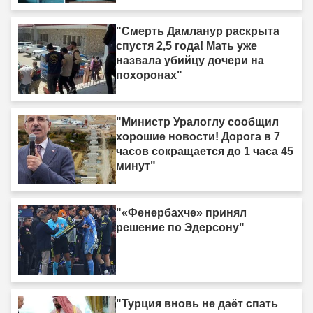
"Смерть Дамланур раскрыта
спустя 2,5 года! Мать уже
назвала убийцу дочери на
похоронах"
"Министр Уралоглу сообщил
хорошие новости! Дорога в 7
часов сокращается до 1 часа 45
минут"
"«Фенербахче» принял
решение по Эдерсону"
"Турция вновь не даёт спать