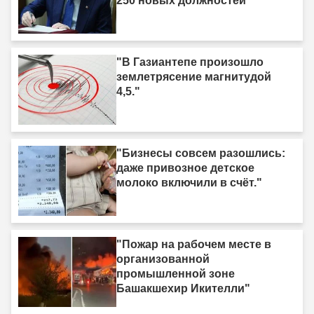
250 новых должностей"
"В Газиантепе произошло
землетрясение магнитудой
4,5."
"Бизнесы совсем разошлись:
даже привозное детское
молоко включили в счёт."
"Пожар на рабочем месте в
организованной
промышленной зоне
Башакшехир Икителли"