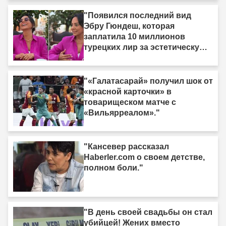
"Появился последний вид
Эбру Гюндеш, которая
заплатила 10 миллионов
турецких лир за эстетическую
операцию."
"«Галатасарай» получил шок от
«красной карточки» в
товарищеском матче с
«Вильярреалом»."
"Кансевер рассказал
Haberler.com о своем детстве,
полном боли."
"В день своей свадьбы он стал
убийцей! Жених вместо