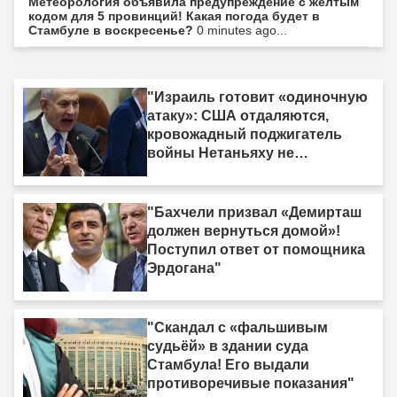
Метеорология объявила предупреждение с жёлтым
кодом для 5 провинций! Какая погода будет в
Стамбуле в воскресенье?
0 minutes ago...
"Израиль готовит «одиночную
атаку»: США отдаляются,
кровожадный поджигатель
войны Нетаньяху не
насыщается кровью."
"Бахчели призвал «Демирташ
должен вернуться домой»!
Поступил ответ от помощника
Эрдогана"
"Скандал с «фальшивым
судьёй» в здании суда
Стамбула! Его выдали
противоречивые показания"