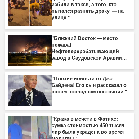
избили в такси, а того, кто
пытался разнять драку, — на
улице."
"Ближний Восток — место
пожара!
Нефтеперерабатывающий
завод в Саудовской Аравии
был поражён."
"Плохие новости от Джо
Байдена! Его сын рассказал о
своем последнем состоянии."
"Кража в мечети в Фатихе:
сумка стоимостью 450 тысяч
лир была украдена во время
молитвы"