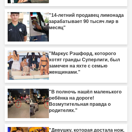
"14-летний продавец лимонада
зарабатывает 90 тысяч лир в
месяц"
"Маркус Рэшфорд, которого
хотят гранды Суперлиги, был
замечен на яхте с семью
женщинами."
"В полночь нашёл маленького
ребёнка на дороге!
Возмутительная правда о
родителях."
"Девушку, которая достала нож,