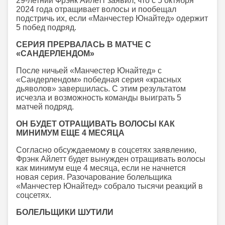
29-летний Фрэнк Айлетт заявил, что с 5 октября
2024 года отращивает волосы и пообещал
подстричь их, если «Манчестер Юнайтед» одержит
5 побед подряд.
СЕРИЯ ПРЕРВАЛАСЬ В МАТЧЕ С
«САНДЕРЛЕНДОМ»
После ничьей «Манчестер Юнайтед» с
«Сандерлендом» победная серия «красных
дьяволов» завершилась. С этим результатом
исчезла и возможность команды выиграть 5
матчей подряд.
ОН БУДЕТ ОТРАЩИВАТЬ ВОЛОСЫ КАК
МИНИМУМ ЕЩЕ 4 МЕСЯЦА
Согласно обсуждаемому в соцсетях заявлению,
Фрэнк Айлетт будет вынужден отращивать волосы
как минимум еще 4 месяца, если не начнется
новая серия. Разочарование болельщика
«Манчестер Юнайтед» собрало тысячи реакций в
соцсетях.
БОЛЕЛЬЩИКИ ШУТИЛИ