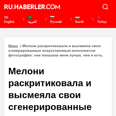
English
العربية
Pусский
Kurdî
Türkçe
News
Мелони раскритиковала и высмеяла свои
сгенерированные искусственным интеллектом
фотографии: они показали меня лучше, чем я есть.
Мелони
раскритиковала и
высмеяла свои
сгенерированные