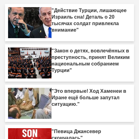
"Действие Турции, лишающее
Израиль сна! Деталь о 20
тысячах солдат привлекла
внимание"
"Закон о детях, вовлечённых в
преступность, принят Великим
национальным собранием
Турции"
"Это впервые! Ход Хаменеи в
Иране ещё больше запутал
ситуацию."
"Певица Джансевер
скончалась"