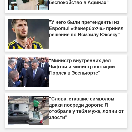
беспокойство в Афинах"
"У него были претенденты из
Европы! «Фенербахче» принял
решение по Исмаилу Юксеку"
"Министр внутренних дел
Чифтчи и министр юстиции
Гюрлек в Эсеньюрте"
"Слова, ставшие символом
драки посреди дороги: Я
отобрала у тебя мужа, лопни от
злости"