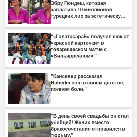
Эбру Гюндеш, которая
заплатила 10 миллионов
турецких лир за эстетическую
операцию."
"«Галатасарай» получил шок от
«красной карточки» в
товарищеском матче с
«Вильярреалом»."
"Кансевер рассказал
Haberler.com о своем детстве,
полном боли."
"В день своей свадьбы он стал
убийцей! Жених вместо
бракосочетания отправился в
тюрьму."