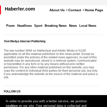
Haberler.com
About Us
Contact
Home Page
Poem
Headlines
Sport
Breaking News
News
Local News
Yeni Medya Internet Publishing
The law number 5846 on Intellectual and Artistic Works is %100
applicable on all the material published on this news portal. Except as
permitted under the policies of the related news agencies, no part of this
website may be reproduced, stored in a retrieval system, communicated
or transmitted in any form or by any means without prior written
permission. For any other material published on this website; you may
copy the content to individual third parties for their personal use, but only
if you acknowledge the website as the source of the material and place a
link.
FOLLOW US
In order to provide you with a better service, we position
cookies
on our site. Your personal data is collected and