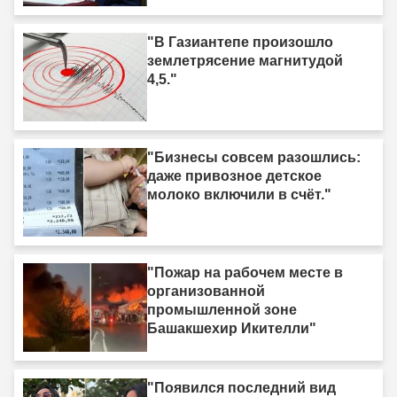
"В Газиантепе произошло
землетрясение магнитудой
4,5."
"Бизнесы совсем разошлись:
даже привозное детское
молоко включили в счёт."
"Пожар на рабочем месте в
организованной
промышленной зоне
Башакшехир Икителли"
"Появился последний вид