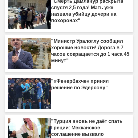
"Смерть Дамланур раскрыта
спустя 2,5 года! Мать уже
назвала убийцу дочери на
похоронах"
"Министр Уралоглу сообщил
хорошие новости! Дорога в 7
часов сокращается до 1 часа 45
минут"
"«Фенербахче» принял
решение по Эдерсону"
"Турция вновь не даёт спать
Греции: Мекканское
соглашение вызвало