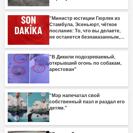
"Министр юстиции Гюрлек из
Стамбула, Эсеньюрт, чёткое
послание: То, что вы делаете,
не останется безнаказанным,
мы идём за вами."
"В Дикили подозреваемый,
открывший огонь по собакам,
арестован"
"Мэр напечатал свой
собственный пазл и раздал его
детям."