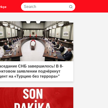
rkçe
аседание СНБ завершилось! В 8-
нктовом заявлении подчёркнут
цент на «Турцию без террора»"