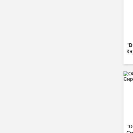
"В
Кн
"О
Си