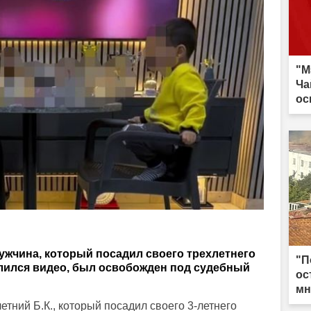
"М
Ча
ос
ужчина, который посадил своего трехлетнего
"П
елился видео, был освобожден под судебный
ос
мн
етний Б.К., который посадил своего 3-летнего