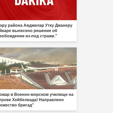
эру района Авджилар Утку Джанеру
йкаре вынесено решение об
вобождении из-под стражи."
ожар в Военно-морском училище на
трове Хейбелиада! Направлено
ожество бригад"