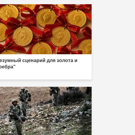
езумный сценарий для золота и
ребра"