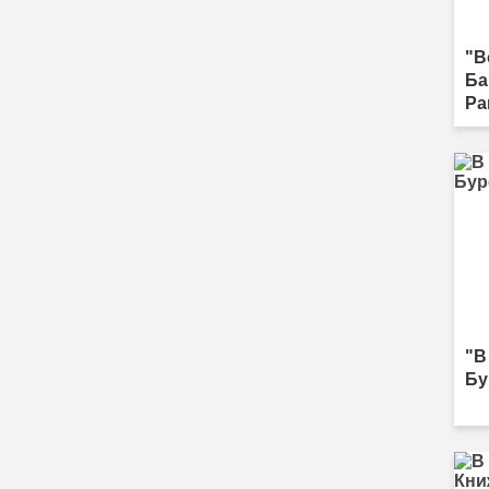
"В
Ба
Ра
"В
Бу