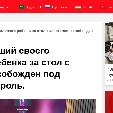
nglish
العربية
Pусский
Kurdî
Tü
хлетнего ребенка за стол с алкоголем, освобожден
ший своего
бенка за стол с
"З
вобожден под
пу
ак
роль.