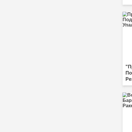
"П
По
Ре