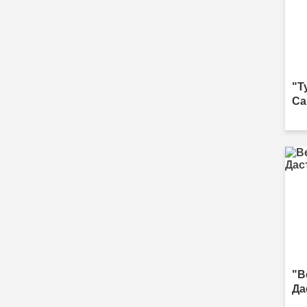
"Т
Са
"В
Да