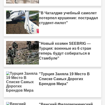
по лестнице ползком."
"В Чаталдже учебный самолет
потерпел крушение: пострадал
студент-пилот"
"Новый хозяин SEEBRIG —
Турция: военные из 6 стран
теперь будут собираться в
Стамбуле"
"Турция Заняла 19 Место В
Списке Самых Дорогих
Брендов Мира"
"Венский Филармонический