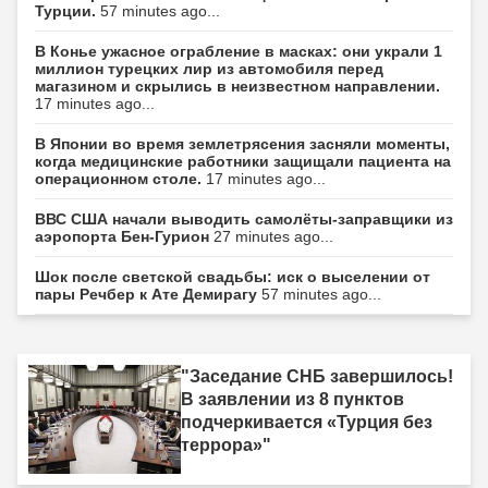
Турции.
57 minutes ago...
В Конье ужасное ограбление в масках: они украли 1
миллион турецких лир из автомобиля перед
магазином и скрылись в неизвестном направлении.
17 minutes ago...
В Японии во время землетрясения засняли моменты,
когда медицинские работники защищали пациента на
операционном столе.
17 minutes ago...
ВВС США начали выводить самолёты-заправщики из
аэропорта Бен-Гурион
27 minutes ago...
Шок после светской свадьбы: иск о выселении от
пары Речбер к Ате Демирагу
57 minutes ago...
"Заседание СНБ завершилось!
В заявлении из 8 пунктов
подчеркивается «Турция без
террора»"