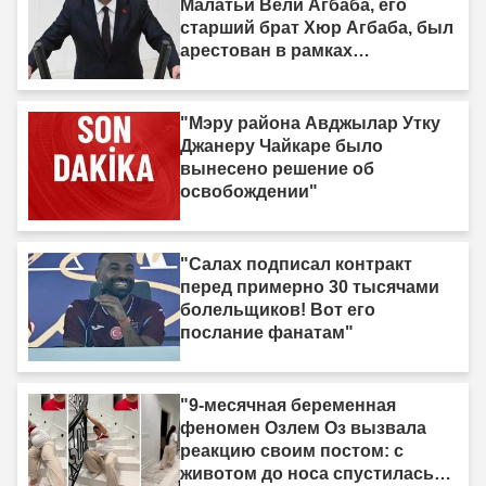
Малатьи Вели Агбаба, его
старший брат Хюр Агбаба, был
арестован в рамках
расследования Egeşehir."
"Мэру района Авджылар Утку
Джанеру Чайкаре было
вынесено решение об
освобождении"
"Салах подписал контракт
перед примерно 30 тысячами
болельщиков! Вот его
послание фанатам"
"9-месячная беременная
феномен Озлем Оз вызвала
реакцию своим постом: с
животом до носа спустилась