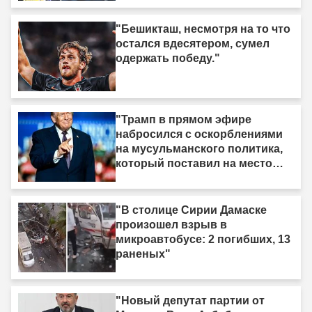
"Бешикташ, несмотря на то что
остался вдесятером, сумел
одержать победу."
"Трамп в прямом эфире
набросился с оскорблениями
на мусульманского политика,
который поставил на место
израильское лобби: «Когда я
смотрю на него, я вижу только
дерьмо»"
"В столице Сирии Дамаске
произошел взрыв в
микроавтобусе: 2 погибших, 13
раненых"
"Новый депутат партии от