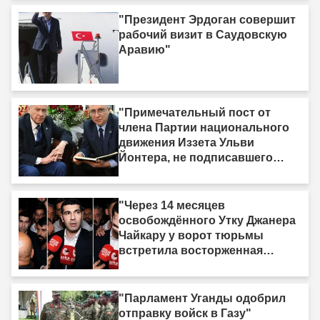
"Президент Эрдоган совершит
рабочий визит в Саудовскую
Аравию"
"Примечательный пост от
члена Партии национального
движения Иззета Ульви
Йонтера, не подписавшего
«Рамочный закон»: «У меня
есть одна жизнь, и она тоже
должна быть принесена в
"Через 14 месяцев
жертву»"
освобождённого Утку Джанера
Чайкару у ворот тюрьмы
встретила восторженная
толпа"
"Парламент Уганды одобрил
отправку войск в Газу"