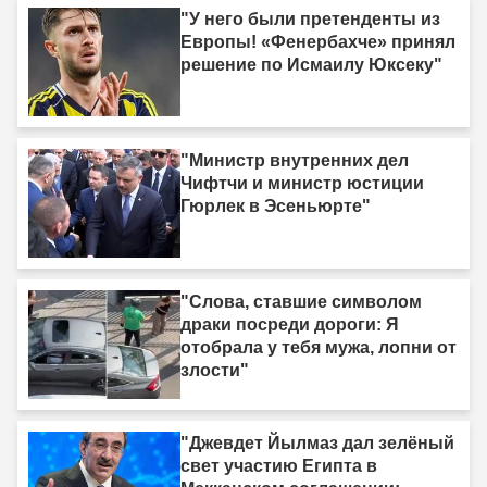
"У него были претенденты из
Европы! «Фенербахче» принял
решение по Исмаилу Юксеку"
"Министр внутренних дел
Чифтчи и министр юстиции
Гюрлек в Эсеньюрте"
"Слова, ставшие символом
драки посреди дороги: Я
отобрала у тебя мужа, лопни от
злости"
"Джевдет Йылмаз дал зелёный
свет участию Египта в