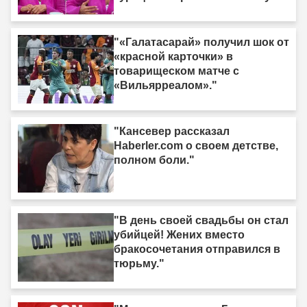
операцию."
"«Галатасарай» получил шок от
«красной карточки» в
товарищеском матче с
«Вильярреалом»."
"Кансевер рассказал
Haberler.com о своем детстве,
полном боли."
"В день своей свадьбы он стал
убийцей! Жених вместо
бракосочетания отправился в
тюрьму."