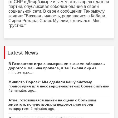
от CHP в Диярбакыре и заместитель председателя
партии, опубликовал соболезнование в своей
социальной сети. В своем сообщении Танрыкулу
заявил: "Важная личность, родившаяся в Кобани,
Сирия-Рожава, Салих Муслим, скончался. Мне
грустно."
Latest News
В Газиантепе игра с номерными знаками обошлась
дорого: и машина пропала, и 140 тысяч лир
41
minutes ago...
Министр Гюрлек: Мы сделали нашу систему
правосудия для несовершеннолетних более сильной
42 minutes ago...
Атие, готовящаяся выйти на сцену с большим
животом, почувствовала недомогание перед
концертом.
2 minutes ago...