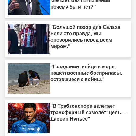
Мекканском соглашении:
почему бы и нет?"
"Большой позор для Салаха!
Если это правда, мы
опозорились перед всем
миром."
"Гражданин, войдя в море,
нашёл военные боеприпасы,
оставшиеся с войны."
"В Трабзонспоре взлетает
трансферный самолёт: цель —
Дарвин Нуньес"