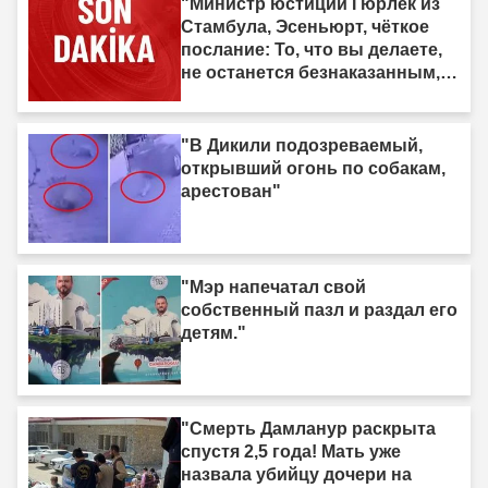
"Министр юстиции Гюрлек из
Стамбула, Эсеньюрт, чёткое
послание: То, что вы делаете,
не останется безнаказанным,
мы идём за вами."
"В Дикили подозреваемый,
открывший огонь по собакам,
арестован"
"Мэр напечатал свой
собственный пазл и раздал его
детям."
"Смерть Дамланур раскрыта
спустя 2,5 года! Мать уже
назвала убийцу дочери на