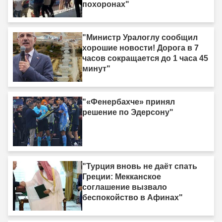
похоронах"
"Министр Уралоглу сообщил
хорошие новости! Дорога в 7
часов сокращается до 1 часа 45
минут"
"«Фенербахче» принял
решение по Эдерсону"
"Турция вновь не даёт спать
Греции: Мекканское
соглашение вызвало
беспокойство в Афинах"