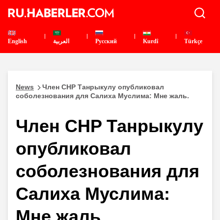
English
العربية
Pусский
Kurdî
Türkçe
News
Член CHP Танрыкулу опубликовал
соболезнования для Салиха Муслима: Мне жаль.
Член CHP Танрыкулу
опубликовал
соболезнования для
Салиха Муслима:
Мне жаль.