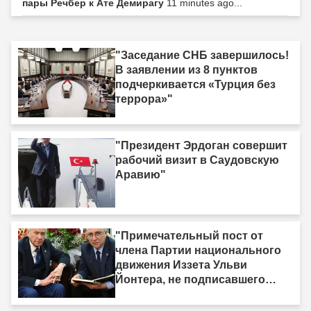
пары Речбер к Ате Демирагу
11 minutes ago...
"Заседание СНБ завершилось!
В заявлении из 8 пунктов
подчеркивается «Турция без
террора»"
"Президент Эрдоган совершит
рабочий визит в Саудовскую
Аравию"
"Примечательный пост от
члена Партии национального
движения Иззета Ульви
Йонтера, не подписавшего
«Рамочный закон»: «У меня
есть одна жизнь, и она тоже