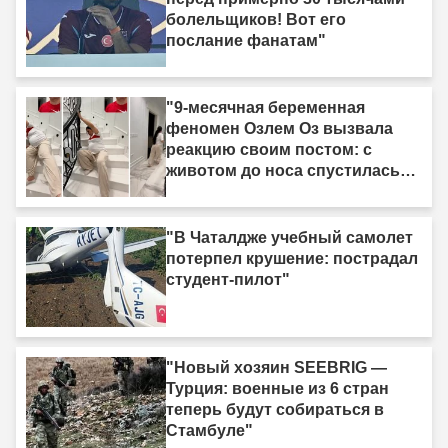
болельщиков! Вот его
послание фанатам"
"9-месячная беременная
феномен Озлем Оз вызвала
реакцию своим постом: с
животом до носа спустилась
по лестнице ползком."
"В Чаталдже учебный самолет
потерпел крушение: пострадал
студент-пилот"
"Новый хозяин SEEBRIG —
Турция: военные из 6 стран
теперь будут собираться в
Стамбуле"