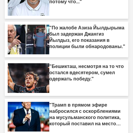
потому что..."
"По жалобе Азиза Йылдырыма
был задержан Джангиз
Йылдыз, его показания в
полиции были обнародованы."
"Бешикташ, несмотря на то что
остался вдесятером, сумел
одержать победу."
"Трамп в прямом эфире
набросился с оскорблениями
на мусульманского политика,
который поставил на место
израильское лобби: «Когда я