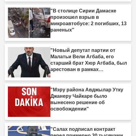
смотрю на него, я вижу только
дерьмо»"
"В столице Сирии Дамаске
произошел взрыв в
микроавтобусе: 2 погибших, 13
раненых"
"Новый депутат партии от
Малатьи Вели Агбаба, его
старший брат Хюр Агбаба, был
арестован в рамках
расследования Egeşehir."
"Мэру района Авджылар Утку
Джанеру Чайкаре было
вынесено решение об
освобождении"
"Салах подписал контракт
перед примерно 30 тысячами