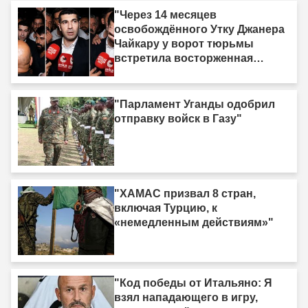
должна быть принесена в
"Через 14 месяцев
жертву»"
освобождённого Утку Джанера
Чайкару у ворот тюрьмы
встретила восторженная
толпа"
"Парламент Уганды одобрил
отправку войск в Газу"
"ХАМАС призвал 8 стран,
включая Турцию, к
«немедленным действиям»"
"Код победы от Итальяно: Я
взял нападающего в игру,