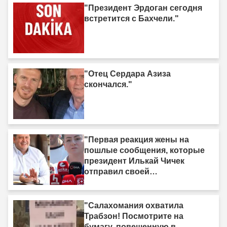
"Президент Эрдоган сегодня
встретится с Бахчели."
"Отец Сердара Азиза
скончался."
"Первая реакция жены на
пошлые сообщения, которые
президент Илькай Чичек
отправил своей
возлюбленной."
"Салахомания охватила
Трабзон! Посмотрите на
бумагу, повешенную в