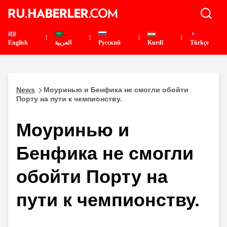
English
العربية
Pусский
Kurdî
Türkçe
News
Моуринью и Бенфика не смогли обойти
Порту на пути к чемпионству.
Моуринью и
Бенфика не смогли
обойти Порту на
пути к чемпионству.