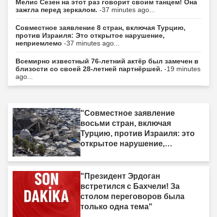
Мелис Сезен на этот раз говорит своим танцем! Она
зажгла перед зеркалом.
-37 minutes ago...
Совместное заявление 8 стран, включая Турцию,
против Израиля: Это открытое нарушение,
неприемлемо
-37 minutes ago...
Всемирно известный 76-летний актёр был замечен в
близости со своей 28-летней партнёршей.
-19 minutes
ago...
"Совместное заявление
восьми стран, включая
Турцию, против Израиля: это
открытое нарушение,
неприемлемо."
"Президент Эрдоган
встретился с Бахчели! За
столом переговоров была
только одна тема"