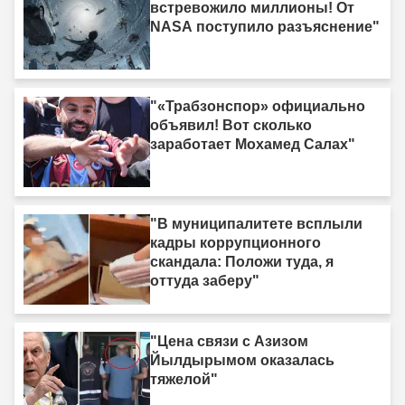
встревожило миллионы! От
NASA поступило разъяснение"
"«Трабзонспор» официально
объявил! Вот сколько
заработает Мохамед Салах"
"В муниципалитете всплыли
кадры коррупционного
скандала: Положи туда, я
оттуда заберу"
"Цена связи с Азизом
Йылдырымом оказалась
тяжелой"