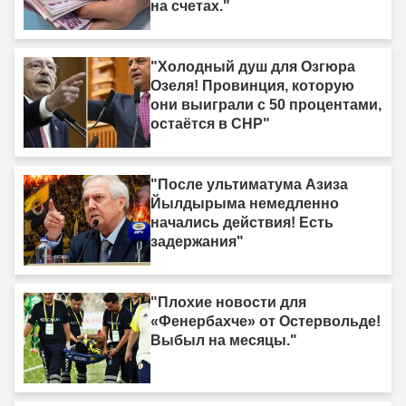
на счетах."
"Холодный душ для Озгюра
Озеля! Провинция, которую
они выиграли с 50 процентами,
остаётся в CHP"
"После ультиматума Азиза
Йылдырыма немедленно
начались действия! Есть
задержания"
"Плохие новости для
«Фенербахче» от Остервольде!
Выбыл на месяцы."