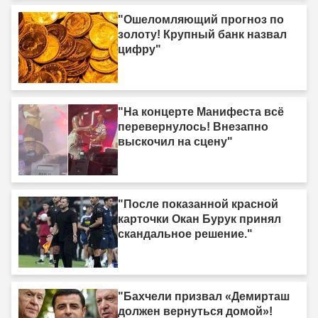
"Ошеломляющий прогноз по
золоту! Крупный банк назвал
цифру"
"На концерте Манифеста всё
перевернулось! Внезапно
выскочил на сцену"
"После показанной красной
карточки Окан Бурук принял
скандальное решение."
"Бахчели призвал «Демирташ
должен вернуться домой»!