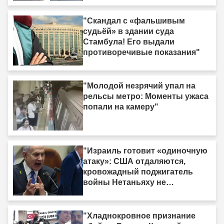
"Скандал с «фальшивым
судьёй» в здании суда
Стамбула! Его выдали
противоречивые показания"
"Молодой незрячий упал на
рельсы метро: Моменты ужаса
попали на камеру"
"Израиль готовит «одиночную
атаку»: США отдаляются,
кровожадный поджигатель
войны Нетаньяху не
насыщается кровью."
"Хладнокровное признание