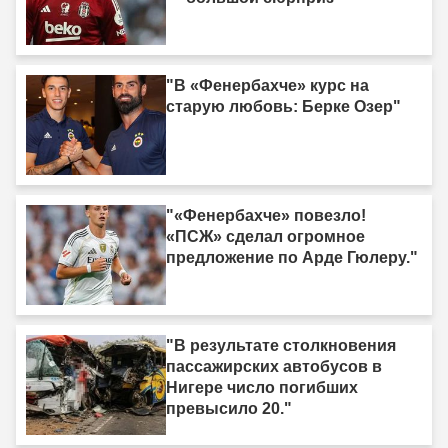
"В «Фенербахче» курс на
старую любовь: Берке Озер"
"«Фенербахче» повезло!
«ПСЖ» сделал огромное
предложение по Арде Гюлеру."
"В результате столкновения
пассажирских автобусов в
Нигере число погибших
превысило 20."