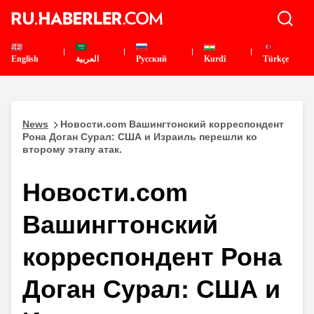
English
العربية
Pусский
Kurdî
Türkçe
News
Новости.com Вашингтонский корреспондент
Рона Доган Сурал: США и Израиль перешли ко
второму этапу атак.
Новости.com
Вашингтонский
корреспондент Рона
Доган Сурал: США и