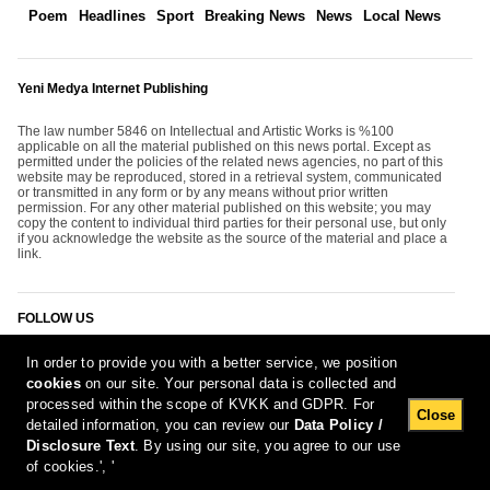
Poem
Headlines
Sport
Breaking News
News
Local News
Yeni Medya Internet Publishing
The law number 5846 on Intellectual and Artistic Works is %100
applicable on all the material published on this news portal. Except as
permitted under the policies of the related news agencies, no part of this
website may be reproduced, stored in a retrieval system, communicated
or transmitted in any form or by any means without prior written
permission. For any other material published on this website; you may
copy the content to individual third parties for their personal use, but only
if you acknowledge the website as the source of the material and place a
link.
FOLLOW US
In order to provide you with a better service, we position
cookies
on our site. Your personal data is collected and
processed within the scope of KVKK and GDPR. For
Close
detailed information, you can review our
Data Policy /
Disclosure Text
. By using our site, you agree to our use
[Report Bug]
9.08.2026 16:08:59 #1.11#
of cookies.', '