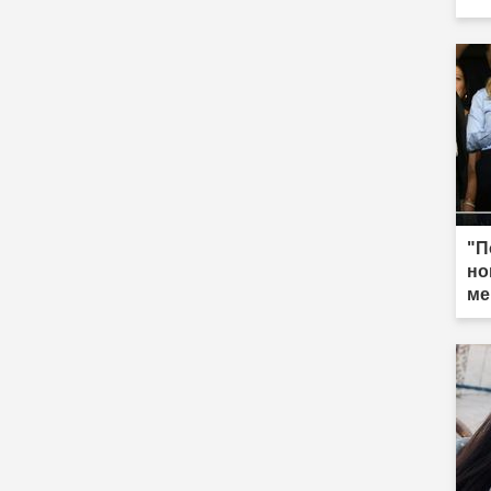
"П
но
ме