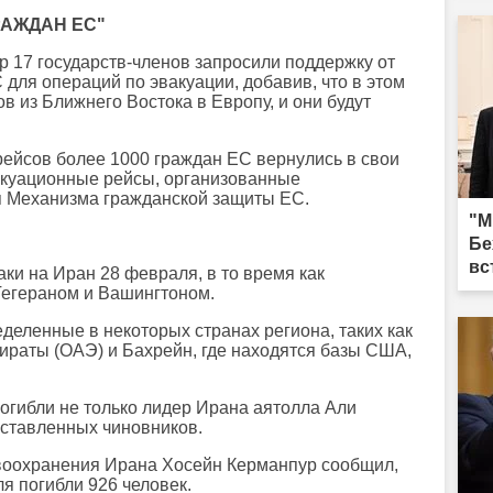
РАЖДАН ЕС"
р 17 государств-членов запросили поддержку от
для операций по эвакуации, добавив, что в этом
в из Ближнего Востока в Европу, и они будут
рейсов более 1000 граждан ЕС вернулись в свои
акуационные рейсы, организованные
я Механизма гражданской защиты ЕС.
"М
Бе
вс
ки на Иран 28 февраля, в то время как
егераном и Вашингтоном.
еделенные в некоторых странах региона, таких как
раты (ОАЭ) и Бахрейн, где находятся базы США,
огибли не только лидер Ирана аятолла Али
ставленных чиновников.
воохранения Ирана Хосейн Керманпур сообщил,
ля погибли 926 человек.