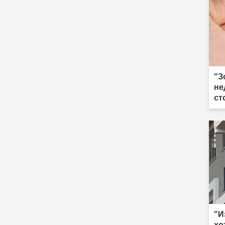
"З
не
ст
"И
хо