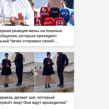
ервая реакция жены на пошлые
общения, которые президент
ькай Чичек отправил своей
злюбленной."
зраиль делает шаг, который
трясёт мир! Они ждут крокодилов"