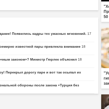
"Х
Пр
50
здание! Появились кадры тех ужасных мгновений.
17
всемирно известной пары привлекла внимание
18
мочным законом»? Министр Гюрлек объяснил
18
у! Перекрыл дорогу паре и вот так осыпал их
"У
ги
за
ональной обороны после закона «Турция без