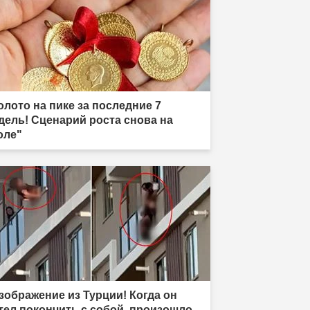
олото на пике за последние 7
дель! Сценарий роста снова на
оле"
зображение из Турции! Когда он
тел покончить с собой, произошло