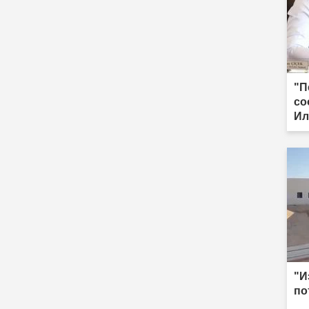
"П
со
Ил
во
"И
по