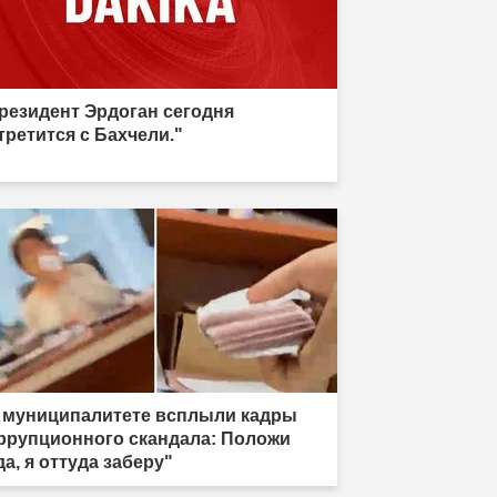
резидент Эрдоган сегодня
третится с Бахчели."
 муниципалитете всплыли кадры
ррупционного скандала: Положи
да, я оттуда заберу"