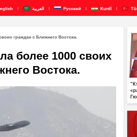
nglish
العربية
Pусский
Kurdî
Tü
своих граждан с Ближнего Востока.
ла более 1000 своих
жнего Востока.
"К
«р
Гю