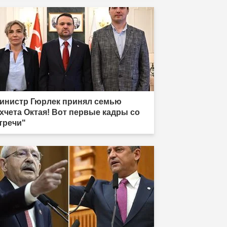
инистр Гюрлек принял семью
хчета Октая! Вот первые кадры со
тречи"