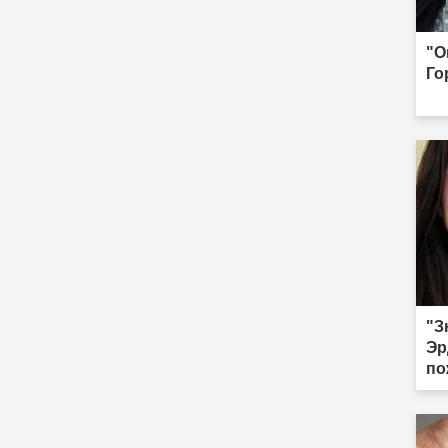
"О
Го
"З
Эр
по