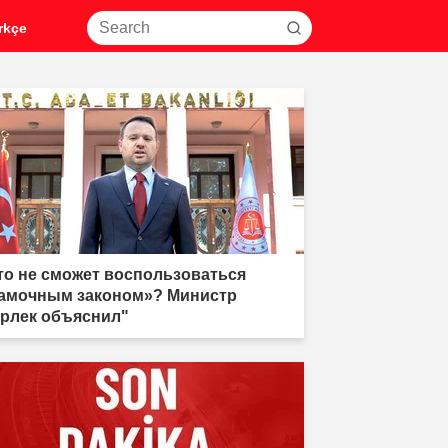
rkçe
то не сможет воспользоваться
амочным законом»? Министр
рлек объяснил"