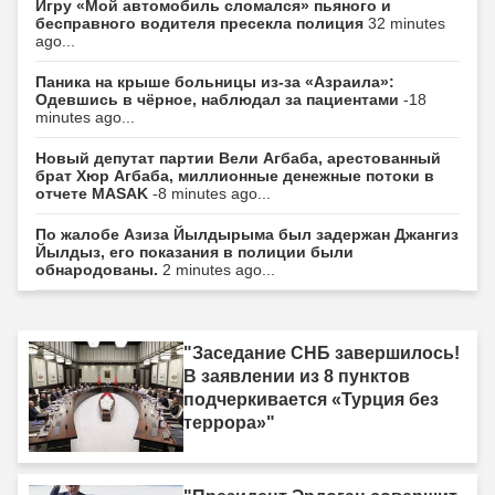
Игру «Мой автомобиль сломался» пьяного и
бесправного водителя пресекла полиция
32 minutes
ago...
Паника на крыше больницы из-за «Азраила»:
Одевшись в чёрное, наблюдал за пациентами
-18
minutes ago...
Новый депутат партии Вели Агбаба, арестованный
брат Хюр Агбаба, миллионные денежные потоки в
отчете MASAK
-8 minutes ago...
По жалобе Азиза Йылдырыма был задержан Джангиз
Йылдыз, его показания в полиции были
обнародованы.
2 minutes ago...
"Заседание СНБ завершилось!
В заявлении из 8 пунктов
подчеркивается «Турция без
террора»"