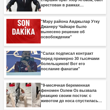
арестован в рамках
расследования Egeşehir."
"Мэру района Авджылар Утку
Джанеру Чайкаре было
вынесено решение об
освобождении"
"Салах подписал контракт
перед примерно 30 тысячами
болельщиков! Вот его
послание фанатам"
"9-месячная беременная
феномен Озлем Оз вызвала
реакцию своим постом: с
животом до носа спустилась
по лестнице ползком."