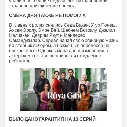
упали в последние недели, быстро завершили
экранное приключение проекта.
СМЕНА ДНЯ ТАКЖЕ НЕ ПОМОГЛА
В главных ролях снялись Седа Бакан, Угур Гюнеш,
Ахсен Эролу, Эмре Бей, Шебнем Бозоклу, Джелил
Налчакан, Деврим Якут и Мендерес
Саманджылар. Сериал начал свою эфирную жизнь
во вторник вечером, а позже был перенесен на
воскресенье. Однако смена дня и изменения в
актерском составе не принесли ожидаемых
рейтингов.
БЫЛО ДАНО ГАРАНТИЯ НА 13 СЕРИЙ