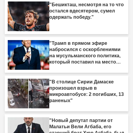
"Бешикташ, несмотря на то что
остался вдесятером, сумел
одержать победу."
"Трамп в прямом эфире
набросился с оскорблениями
на мусульманского политика,
который поставил на место
израильское лобби: «Когда я
смотрю на него, я вижу только
дерьмо»"
"В столице Сирии Дамаске
произошел взрыв в
микроавтобусе: 2 погибших, 13
раненых"
"Новый депутат партии от
Малатьи Вели Агбаба, его
старший брат Хюр Агбаба, был