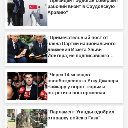
"Президент Эрдоган совершит
рабочий визит в Саудовскую
Аравию"
"Примечательный пост от
члена Партии национального
движения Иззета Ульви
Йонтера, не подписавшего
«Рамочный закон»: «У меня
есть одна жизнь, и она тоже
должна быть принесена в
"Через 14 месяцев
жертву»"
освобождённого Утку Джанера
Чайкару у ворот тюрьмы
встретила восторженная
толпа"
"Парламент Уганды одобрил
отправку войск в Газу"