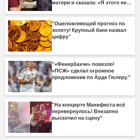
матери и сказала: «Я этого не
делала»."
"Ошеломляющий прогноз по
золоту! Крупный банк назвал
цифру"
"«Фенербахче» повезло!
«ПСЖ» сделал огромное
предложение по Арде Гюлеру."
"На концерте Манифеста всё
перевернулось! Внезапно
выскочил на сцену"