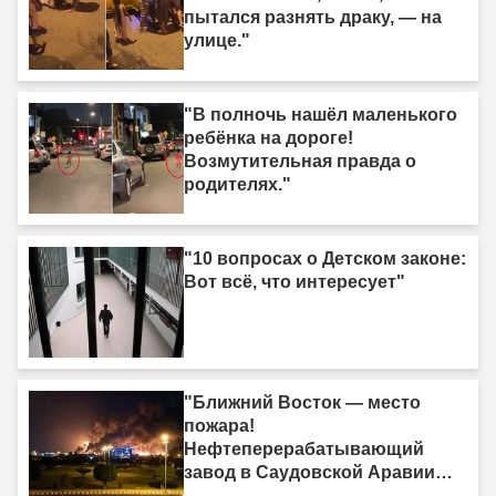
пытался разнять драку, — на
улице."
"В полночь нашёл маленького
ребёнка на дороге!
Возмутительная правда о
родителях."
"10 вопросах о Детском законе:
Вот всё, что интересует"
"Ближний Восток — место
пожара!
Нефтеперерабатывающий
завод в Саудовской Аравии
был поражён."