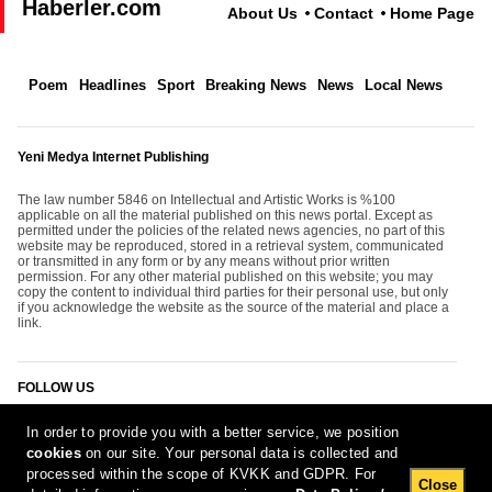
Haberler.com
About Us
Contact
Home Page
Poem
Headlines
Sport
Breaking News
News
Local News
Yeni Medya Internet Publishing
The law number 5846 on Intellectual and Artistic Works is %100
applicable on all the material published on this news portal. Except as
permitted under the policies of the related news agencies, no part of this
website may be reproduced, stored in a retrieval system, communicated
or transmitted in any form or by any means without prior written
permission. For any other material published on this website; you may
copy the content to individual third parties for their personal use, but only
if you acknowledge the website as the source of the material and place a
link.
FOLLOW US
In order to provide you with a better service, we position
cookies
on our site. Your personal data is collected and
processed within the scope of KVKK and GDPR. For
Close