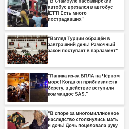
"В Стамбуле пассажирский
автобус врезался в автобус
İETT! Есть много
пострадавших"
"Взгляд Турции обращён в
завтрашний день! Рамочный
закон поступает в парламент"
"Паника из-за БПЛА на Чёрном
море! Когда он приблизился к
берегу, в действие вступили
коммандос SAS."
"В споре за многомиллионное
наследство столкнулись мать
и дочь! Дочь поцеловала руку