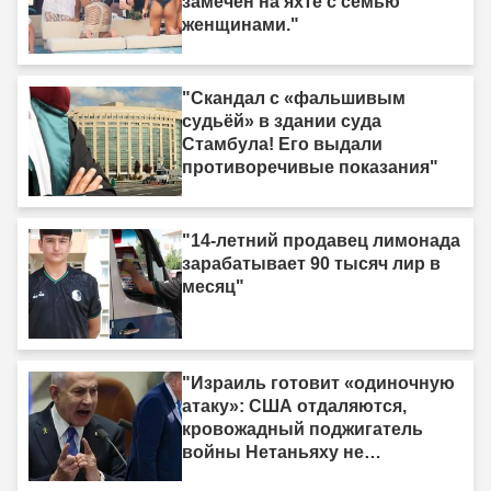
замечен на яхте с семью
женщинами."
"Скандал с «фальшивым
судьёй» в здании суда
Стамбула! Его выдали
противоречивые показания"
"14-летний продавец лимонада
зарабатывает 90 тысяч лир в
месяц"
"Израиль готовит «одиночную
атаку»: США отдаляются,
кровожадный поджигатель
войны Нетаньяху не
насыщается кровью."