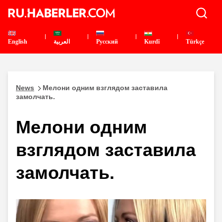
English
العربية
Pусский
Kurdî
Türkçe
News
Мелони одним взглядом заставила
замолчать.
Мелони одним
взглядом заставила
замолчать.