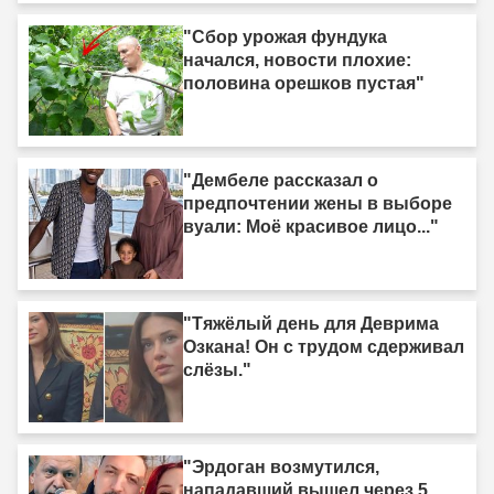
"Сбор урожая фундука
начался, новости плохие:
половина орешков пустая"
"Дембеле рассказал о
предпочтении жены в выборе
вуали: Моё красивое лицо..."
"Тяжёлый день для Деврима
Озкана! Он с трудом сдерживал
слёзы."
"Эрдоган возмутился,
нападавший вышел через 5