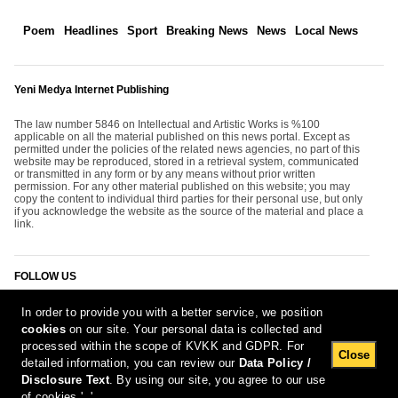
Poem
Headlines
Sport
Breaking News
News
Local News
Yeni Medya Internet Publishing
The law number 5846 on Intellectual and Artistic Works is %100
applicable on all the material published on this news portal. Except as
permitted under the policies of the related news agencies, no part of this
website may be reproduced, stored in a retrieval system, communicated
or transmitted in any form or by any means without prior written
permission. For any other material published on this website; you may
copy the content to individual third parties for their personal use, but only
if you acknowledge the website as the source of the material and place a
link.
FOLLOW US
In order to provide you with a better service, we position
cookies
on our site. Your personal data is collected and
processed within the scope of KVKK and GDPR. For
Close
detailed information, you can review our
Data Policy /
Disclosure Text
. By using our site, you agree to our use
[Report Bug]
8.08.2026 13:13:02 #1.11#
of cookies.', '