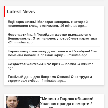
Latest News
Ещё одна жизнь! Молодая женщина, к которой
присосался клещ, скончалась
16 minutes ago...
Новопартийный Гюнайдын жестко высказался о
Бешикчиоглу: Этот человек употребляет наркотики
-24 minutes ago...
Корейскому феномену домогались в Стамбуле! Эти
моменты попали в прямой эфир
-5 minutes ago...
Создается Фэнтези-Лига: приз — бомба
-4 minutes
ago...
Тяжёлый день для Деврима Озкана! Он с трудом
сдерживал слёзы.
-4 minutes ago...
"Министр Гюрлек объявил!
Ужасная правда о смерти 2