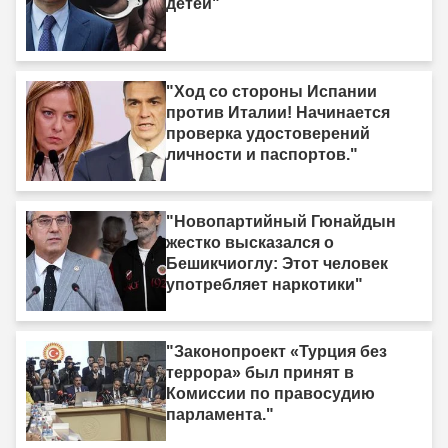
детей"
"Ход со стороны Испании
против Италии! Начинается
проверка удостоверений
личности и паспортов."
"Новопартийный Гюнайдын
жестко высказался о
Бешикчиоглу: Этот человек
употребляет наркотики"
"Законопроект «Турция без
террора» был принят в
Комиссии по правосудию
парламента."