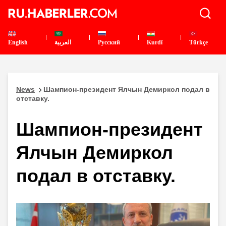
English
العربية
Pусский
Kurdî
Türkçe
News
Шампион-президент Ялчын Демиркол подал в
отставку.
Шампион-президент
Ялчын Демиркол
подал в отставку.