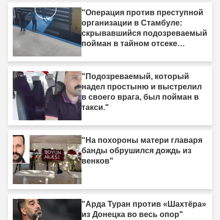
"Операция против преступной
организации в Стамбуле:
скрывавшийся подозреваемый
пойман в тайном отсеке
грузовика"
"Подозреваемый, который
надел простыню и выстрелил
в своего врага, был пойман в
такси."
"На похороны матери главаря
банды обрушился дождь из
венков"
"Арда Туран против «Шахтёра»
из Донецка во весь опор"