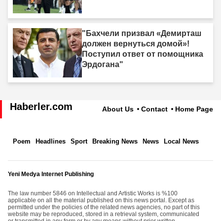
"Бахчели призвал «Демирташ
должен вернуться домой»!
Поступил ответ от помощника
Эрдогана"
Haberler.com
About Us
Contact
Home Page
Poem
Headlines
Sport
Breaking News
News
Local News
Yeni Medya Internet Publishing
The law number 5846 on Intellectual and Artistic Works is %100
applicable on all the material published on this news portal. Except as
permitted under the policies of the related news agencies, no part of this
website may be reproduced, stored in a retrieval system, communicated
or transmitted in any form or by any means without prior written