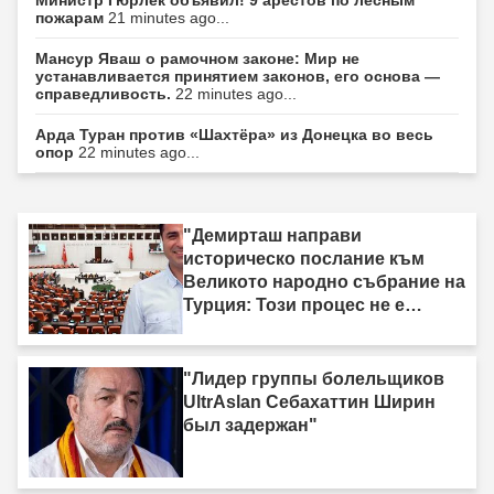
пожарам
21 minutes ago...
Мансур Яваш о рамочном законе: Мир не
устанавливается принятием законов, его основа —
справедливость.
22 minutes ago...
Арда Туран против «Шахтёра» из Донецка во весь
опор
22 minutes ago...
"Демирташ направи
историческо послание към
Великото народно събрание на
Турция: Този процес не е
процес на „вземи-дай“."
"Лидер группы болельщиков
UltrAslan Себахаттин Ширин
был задержан"