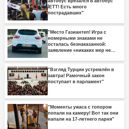
автобус врезался в автобус
İETT! Есть много
пострадавших"
"Место Газиантеп! Игра с
номерными знаками не
осталась безнаказанной:
заявление «никаких мер не
принято» было опровергнуто."
"Взгляд Турции устремлён в
завтра! Рамочный закон
поступает в парламент"
"Моменты ужаса с топором
попали на камеру! Вот так они
напали на 17-летнего парня"