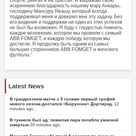
спорте, рингах и на трассах. Я выражаю свою
искреннюю благодарность нашему мэру Анкары,
господину Мансуру Явашу, который всегда
поддерживал меня и доверил мне эту задачу. Без
его видения и поддержки ни один из этих успехов
не был бы возможен. Я буду с гордостью помнить
каждое мгновение, которое мы провели с семьей
ABB FOMGET, и каждую победу, которую мы
достигли. Я продолжу быть одним из самых
больших сторонников ABB FOMGET и женского
футбола."
Latest News
В грандиозном матче с 5 голами первый трофей
нового сезона достался «Боруссии» Дортмунд.
12
minutes ago...
В туннеле был ад: пожилая пара погибла ужасной
смертью
20 minutes ago...
Министр Гюрлек объявил! 9 арестов по лесным