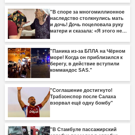
"В споре за многомиллионное
наследство столкнулись мать
и дочь! Дочь поцеловала руку
матери и сказала: «Я этого не
делала»."
"Паника из-за БПЛА на Чёрном
море! Когда он приблизился к
берегу, в действие вступили
коммандос SAS."
"Соглашение достигнуто!
Трабзонспор после Салаха
взорвал ещё одну бомбу"
"В Стамбуле пассажирский