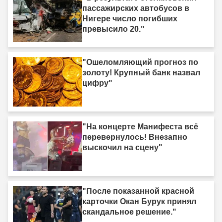
пассажирских автобусов в
Нигере число погибших
превысило 20."
"Ошеломляющий прогноз по
золоту! Крупный банк назвал
цифру"
"На концерте Манифеста всё
перевернулось! Внезапно
выскочил на сцену"
"После показанной красной
карточки Окан Бурук принял
скандальное решение."