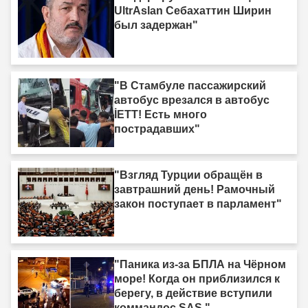
UltrAslan Себахаттин Ширин
был задержан"
"В Стамбуле пассажирский
автобус врезался в автобус
İETT! Есть много
пострадавших"
"Взгляд Турции обращён в
завтрашний день! Рамочный
закон поступает в парламент"
"Паника из-за БПЛА на Чёрном
море! Когда он приблизился к
берегу, в действие вступили
коммандос SAS."