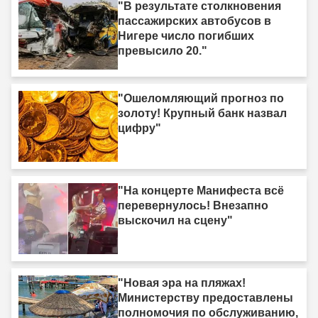
"В результате столкновения
пассажирских автобусов в
Нигере число погибших
превысило 20."
"Ошеломляющий прогноз по
золоту! Крупный банк назвал
цифру"
"На концерте Манифеста всё
перевернулось! Внезапно
выскочил на сцену"
"Новая эра на пляжах!
Министерству предоставлены
полномочия по обслуживанию,