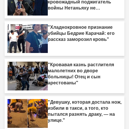
кровожадный поджигатель
войны Нетаньяху не
насыщается кровью."
"Хладнокровное признание
убийцы Бедрие Карачай: его
рассказ заморозил кровь"
"Кровавая казнь растлителя
малолетних во дворе
больницы! Отец и сын
арестованы"
"Девушку, которая достала нож,
избили в такси, а того, кто
пытался разнять драку, — на
улице."