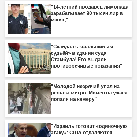
"14-летний продавец лимонада
зарабатывает 90 тысяч лир в
месяц"
"Скандал с «фальшивым
судьёй» в здании суда
Стамбула! Его выдали
противоречивые показания"
"Молодой незрячий упал на
рельсы метро: Моменты ужаса
попали на камеру"
"Израиль готовит «одиночную
атаку»: США отдаляются,