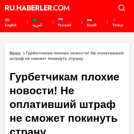
English
العربية
Pусский
Kurdî
Türkçe
News
Гурбетчикам плохие новости! Не оплативший
штраф не сможет покинуть страну.
Гурбетчикам плохие
новости! Не
оплативший штраф
не сможет покинуть
страну.