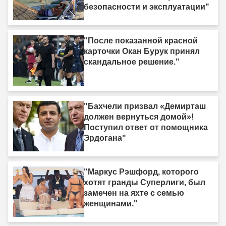
безопасности и эксплуатации"
"После показанной красной
карточки Окан Бурук принял
скандальное решение."
"Бахчели призвал «Демирташ
должен вернуться домой»!
Поступил ответ от помощника
Эрдогана"
"Маркус Рэшфорд, которого
хотят гранды Суперлиги, был
замечен на яхте с семью
женщинами."