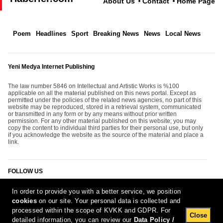
About Us
Contact
Home Page
Poem
Headlines
Sport
Breaking News
News
Local News
Yeni Medya Internet Publishing
The law number 5846 on Intellectual and Artistic Works is %100
applicable on all the material published on this news portal. Except as
permitted under the policies of the related news agencies, no part of this
website may be reproduced, stored in a retrieval system, communicated
or transmitted in any form or by any means without prior written
permission. For any other material published on this website; you may
copy the content to individual third parties for their personal use, but only
if you acknowledge the website as the source of the material and place a
link.
FOLLOW US
In order to provide you with a better service, we position
cookies
on our site. Your personal data is collected and
processed within the scope of KVKK and GDPR. For
Close
detailed information, you can review our
Data Policy /