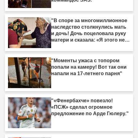
"В споре за многомиллионное
наследство столкнулись мать
и дочь! Дочь поцеловала руку
матери и сказала: «Я этого не
делала»."
"Моменты ужаса с топором
попали на камеру! Вот так они
напали на 17-летнего парня"
"«Фенербахче» повезло!
«ПСЖ» сделал огромное
предложение по Арде Гюлеру."