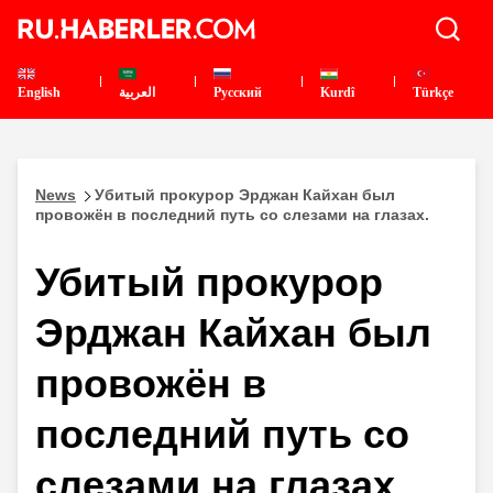
English
العربية
Pусский
Kurdî
Türkçe
News
Убитый прокурор Эрджан Кайхан был
провожён в последний путь со слезами на глазах.
Убитый прокурор
Эрджан Кайхан был
провожён в
последний путь со
слезами на глазах.