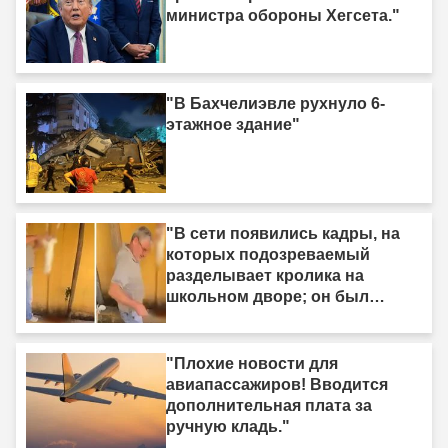
министра обороны Хегсета."
"В Бахчелиэвле рухнуло 6-
этажное здание"
"В сети появились кадры, на
которых подозреваемый
разделывает кролика на
школьном дворе; он был
задержан."
"Плохие новости для
авиапассажиров! Вводится
дополнительная плата за
ручную кладь."