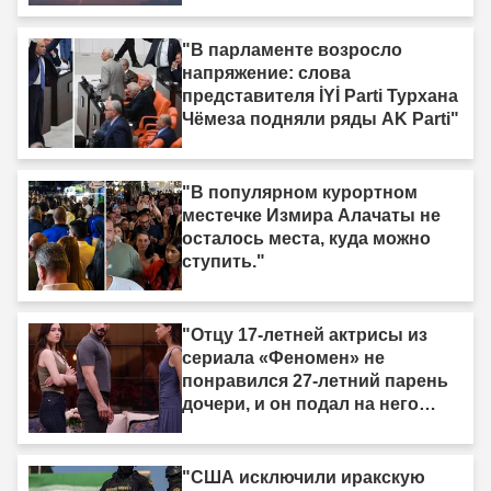
"В парламенте возросло
напряжение: слова
представителя İYİ Parti Турхана
Чёмеза подняли ряды AK Parti"
"В популярном курортном
местечке Измира Алачаты не
осталось места, куда можно
ступить."
"Отцу 17-летней актрисы из
сериала «Феномен» не
понравился 27-летний парень
дочери, и он подал на него
жалобу."
"США исключили иракскую