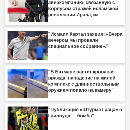
авиакомпанию, связанную с
Корпусом стражей исламской
революции Ирана, из
санкционного списка."
"Исмаил Картал заявил: «Вчера
вечером мы провели
специальное собрание»."
"В Батмане растет кровавая
вражда: нападение на жилой
комплекс с длинноствольным
оружием попало на камеру"
"Публикация «Штурма Граца» о
Гринвуде — бомба"