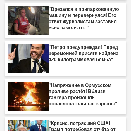
"Врезался в припаркованную
машину и перевернулся! Его
ответ журналистам заставил
всех замолчать."
"Петро предупреждал! Перед
церемонией присяги найдена
420-килограммовая бомба"
"Напряжение в Ормузском
проливе растёт! Вблизи
танкера произошли
последовательные взрывы"
"Кризис, потрясший США!
Трамп потребовал отчёта от