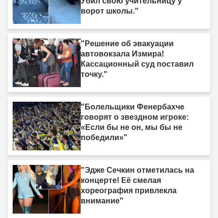
Убил свою учительницу у
ворот школы."
"Решение об эвакуации
автовокзала Измира!
Кассационный суд поставил
точку."
"Болельщики Фенербахче
говорят о звездном игроке:
«Если бы не он, мы бы не
победили»"
"Эдже Сечкин отметилась на
концерте! Её смелая
хореография привлекла
внимание"