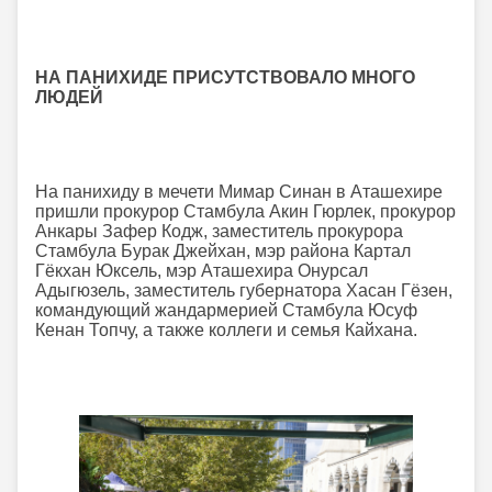
НА ПАНИХИДЕ ПРИСУТСТВОВАЛО МНОГО
ЛЮДЕЙ
На панихиду в мечети Мимар Синан в Аташехире
пришли прокурор Стамбула Акин Гюрлек, прокурор
Анкары Зафер Кодж, заместитель прокурора
Стамбула Бурак Джейхан, мэр района Картал
Гёкхан Юксель, мэр Аташехира Онурсал
Адыгюзель, заместитель губернатора Хасан Гёзен,
командующий жандармерией Стамбула Юсуф
Кенан Топчу, а также коллеги и семья Кайхана.