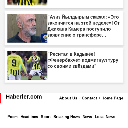
"Азиз Йылдырым сказал: «Это
закончится на этой неделе»! От
Джихана Камера поступило
заявление о трансфере
нападающего."
"Реситал в Кадыкёе!
«Фенербахче» подмигнул туру
со своими звёздами"
Haberler.com
About Us
Contact
Home Page
Poem
Headlines
Sport
Breaking News
News
Local News