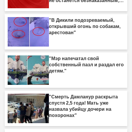
не останется безнаказанным,
мы идём за вами."
"В Дикили подозреваемый,
открывший огонь по собакам,
арестован"
"Мэр напечатал свой
собственный пазл и раздал его
детям."
"Смерть Дамланур раскрыта
спустя 2,5 года! Мать уже
назвала убийцу дочери на
похоронах"