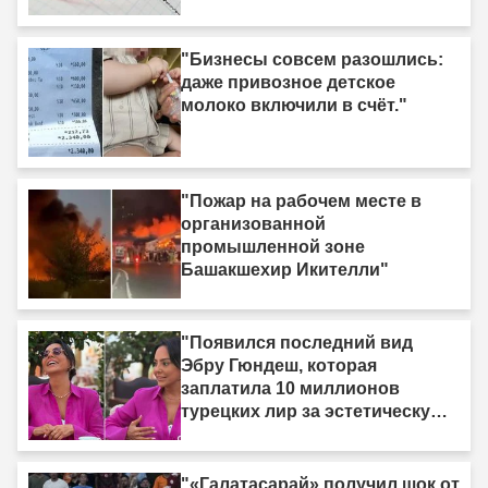
"Бизнесы совсем разошлись:
даже привозное детское
молоко включили в счёт."
"Пожар на рабочем месте в
организованной
промышленной зоне
Башакшехир Икителли"
"Появился последний вид
Эбру Гюндеш, которая
заплатила 10 миллионов
турецких лир за эстетическую
операцию."
"«Галатасарай» получил шок от