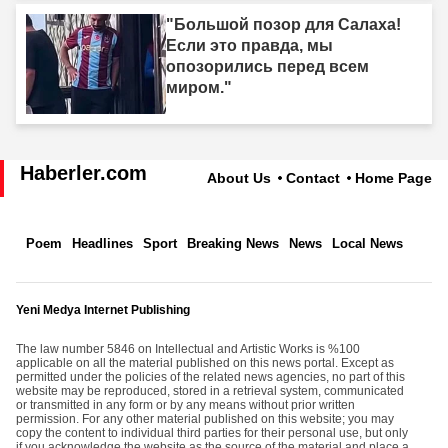
"Большой позор для Салаха!
Если это правда, мы
опозорились перед всем
миром."
Haberler.com
About Us
Contact
Home Page
Poem
Headlines
Sport
Breaking News
News
Local News
Yeni Medya Internet Publishing
The law number 5846 on Intellectual and Artistic Works is %100
applicable on all the material published on this news portal. Except as
permitted under the policies of the related news agencies, no part of this
website may be reproduced, stored in a retrieval system, communicated
or transmitted in any form or by any means without prior written
permission. For any other material published on this website; you may
copy the content to individual third parties for their personal use, but only
if you acknowledge the website as the source of the material and place a