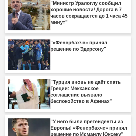
"Министр Уралоглу сообщил
хорошие новости! Дорога в 7
часов сокращается до 1 часа 45
минут"
"«Фенербахче» принял
решение по Эдерсону"
"Турция вновь не даёт спать
Греции: Мекканское
соглашение вызвало
беспокойство в Афинах"
"У него были претенденты из
Европы! «Фенербахче» принял
решение по Исмаилу Юксеку"