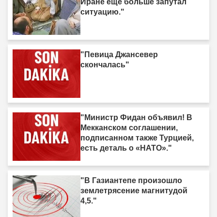
Иране ещё больше запутал
ситуацию."
"Певица Джансевер
скончалась"
"Министр Фидан объявил! В
Мекканском соглашении,
подписанном также Турцией,
есть деталь о «НАТО»."
"В Газиантепе произошло
землетрясение магнитудой
4,5."