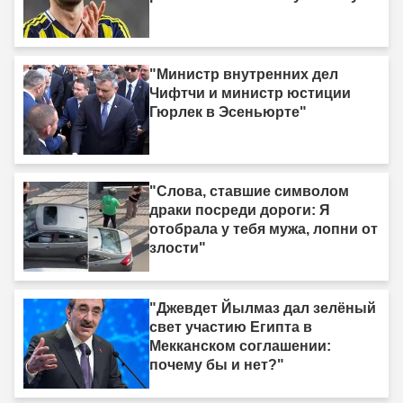
"Министр внутренних дел
Чифтчи и министр юстиции
Гюрлек в Эсеньюрте"
"Слова, ставшие символом
драки посреди дороги: Я
отобрала у тебя мужа, лопни от
злости"
"Джевдет Йылмаз дал зелёный
свет участию Египта в
Мекканском соглашении:
почему бы и нет?"