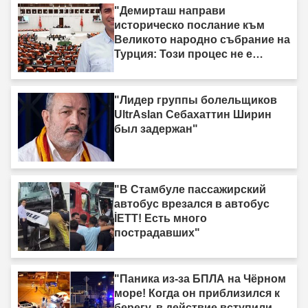
"Демирташ направи
историческо послание към
Великото народно събрание на
Турция: Този процес не е
процес на „вземи-дай“."
"Лидер группы болельщиков
UltrAslan Себахаттин Ширин
был задержан"
"В Стамбуле пассажирский
автобус врезался в автобус
İETT! Есть много
пострадавших"
"Паника из-за БПЛА на Чёрном
море! Когда он приблизился к
берегу, в действие вступили