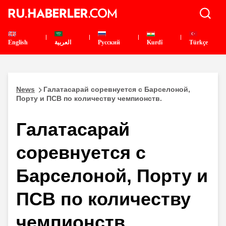
English
العربية
Pусский
Kurdî
Türkçe
News
Галатасарай соревнуется с Барселоной,
Порту и ПСВ по количеству чемпионств.
Галатасарай
соревнуется с
Барселоной, Порту и
ПСВ по количеству
чемпионств.