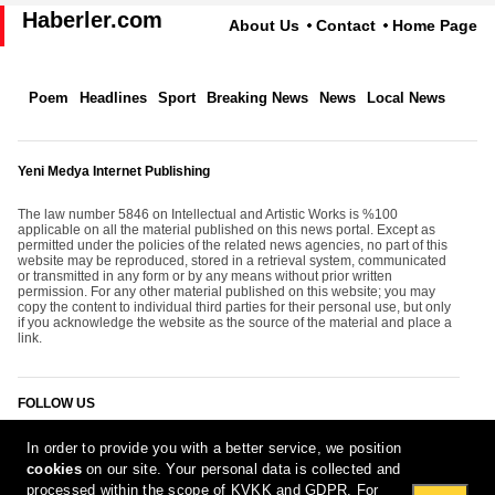
Haberler.com
About Us
Contact
Home Page
Poem
Headlines
Sport
Breaking News
News
Local News
Yeni Medya Internet Publishing
The law number 5846 on Intellectual and Artistic Works is %100
applicable on all the material published on this news portal. Except as
permitted under the policies of the related news agencies, no part of this
website may be reproduced, stored in a retrieval system, communicated
or transmitted in any form or by any means without prior written
permission. For any other material published on this website; you may
copy the content to individual third parties for their personal use, but only
if you acknowledge the website as the source of the material and place a
link.
FOLLOW US
In order to provide you with a better service, we position
cookies
on our site. Your personal data is collected and
processed within the scope of KVKK and GDPR. For