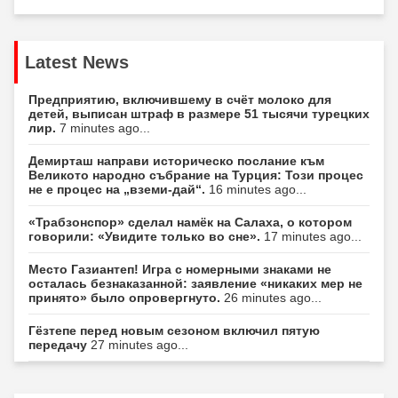
Latest News
Предприятию, включившему в счёт молоко для
детей, выписан штраф в размере 51 тысячи турецких
лир.
7 minutes ago...
Демирташ направи историческо послание към
Великото народно събрание на Турция: Този процес
не е процес на „вземи-дай“.
16 minutes ago...
«Трабзонспор» сделал намёк на Салаха, о котором
говорили: «Увидите только во сне».
17 minutes ago...
Место Газиантеп! Игра с номерными знаками не
осталась безнаказанной: заявление «никаких мер не
принято» было опровергнуто.
26 minutes ago...
Гёзтепе перед новым сезоном включил пятую
передачу
27 minutes ago...