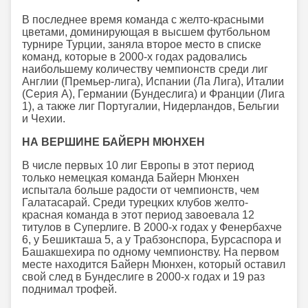
В последнее время команда с желто-красными
цветами, доминирующая в высшем футбольном
турнире Турции, заняла второе место в списке
команд, которые в 2000-х годах радовались
наибольшему количеству чемпионств среди лиг
Англии (Премьер-лига), Испании (Ла Лига), Италии
(Серия А), Германии (Бундеслига) и Франции (Лига
1), а также лиг Португалии, Нидерландов, Бельгии
и Чехии.
НА ВЕРШИНЕ БАЙЕРН МЮНХЕН
В числе первых 10 лиг Европы в этот период
только немецкая команда Байерн Мюнхен
испытала больше радости от чемпионств, чем
Галатасарай. Среди турецких клубов желто-
красная команда в этот период завоевала 12
титулов в Суперлиге. В 2000-х годах у Фенербахче
6, у Бешикташа 5, а у Трабзонспора, Бурсаспора и
Башакшехира по одному чемпионству. На первом
месте находится Байерн Мюнхен, который оставил
свой след в Бундеслиге в 2000-х годах и 19 раз
поднимал трофей.