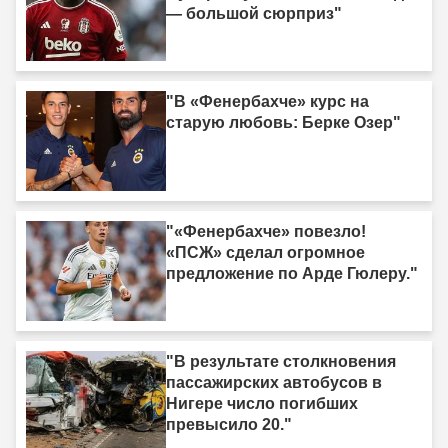
— большой сюрприз"
"В «Фенербахче» курс на
старую любовь: Берке Озер"
"«Фенербахче» повезло!
«ПСЖ» сделал огромное
предложение по Арде Гюлеру."
"В результате столкновения
пассажирских автобусов в
Нигере число погибших
превысило 20."