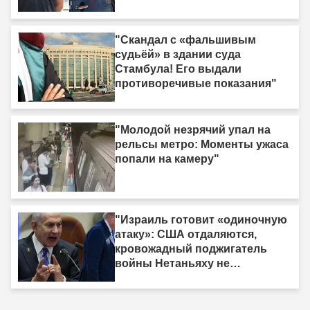
"Скандал с «фальшивым
судьёй» в здании суда
Стамбула! Его выдали
противоречивые показания"
"Молодой незрячий упал на
рельсы метро: Моменты ужаса
попали на камеру"
"Израиль готовит «одиночную
атаку»: США отдаляются,
кровожадный поджигатель
войны Нетаньяху не
насыщается кровью."