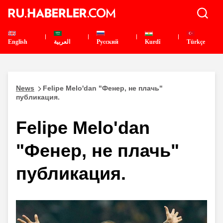
English
العربية
Pусский
Kurdî
Türkçe
News
Felipe Melo'dan "Фенер, не плачь"
публикация.
Felipe Melo'dan
"Фенер, не плачь"
публикация.