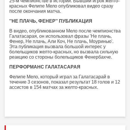
25-м чемпионстве в истории. Бывший игрок желто-
красных Фелипе Мело опубликовал видео сразу
после окончания матча.
''НЕ ПЛАЧЬ, ФЕНЕР'' ПУБЛИКАЦИЯ
В видео, опубликованном Мело после чемпионства
Галатасарая, он использовал фразы 'Не плачь,
Фенер, Не плачь, Али Коч, Не плачь, Моуринью'.
Эта публикация вызвала большой интерес у
болельщиков желто-красных, но вызвала сильную
реакцию со стороны болельщиков Фенербахче.
ПЕРФОРМАНС ГАЛАТАСАРАЯ
Фелипе Мело, который играл за Галатасарай в
течение 3 сезонов, показал результат 18 голов и 12
ассистов в 154 матчах за желто-красных.