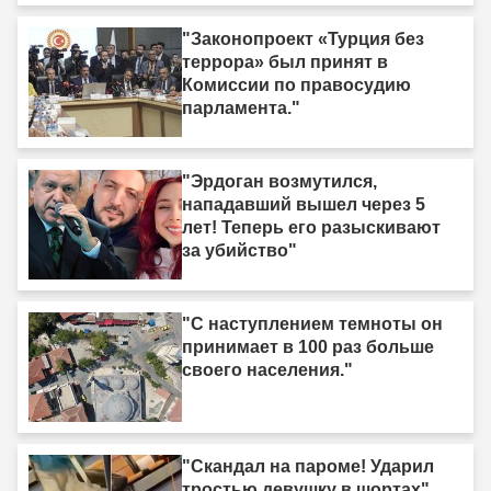
"Законопроект «Турция без
террора» был принят в
Комиссии по правосудию
парламента."
"Эрдоган возмутился,
нападавший вышел через 5
лет! Теперь его разыскивают
за убийство"
"С наступлением темноты он
принимает в 100 раз больше
своего населения."
"Скандал на пароме! Ударил
тростью девушку в шортах"