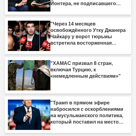
Йонтера, не подписавшего
«Рамочный закон»: «У меня
есть одна жизнь, и она тоже
должна быть принесена в
"Через 14 месяцев
жертву»"
освобождённого Утку Джанера
Чайкару у ворот тюрьмы
встретила восторженная
толпа"
"ХАМАС призвал 8 стран,
включая Турцию, к
«немедленным действиям»"
"Трамп в прямом эфире
набросился с оскорблениями
на мусульманского политика,
который поставил на место
израильское лобби: «Когда я
смотрю на него, я вижу только