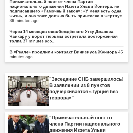
Примечательный пост от члена Партии
национального движения Иззета Ульви Йонтера, не
подписавшего «Рамочный закон»: «У меня есть одна
жизнь, и она тоже должна быть принесена в жертву»
36 minutes ago...
Через 14 месяцев освобождённого Утку Джанера
Чайкару у ворот тюрьмы встретила восторженная
толпа
37 minutes ago...
В «Реале» продлили контракт Винисиуса Жуниора
45
minutes ago...
"Заседание СНБ завершилось!
В заявлении из 8 пунктов
подчеркивается «Турция без
террора»"
"Примечательный пост от
члена Партии национального
движения Иззета Ульви