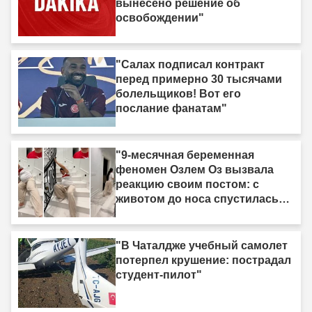
вынесено решение об
освобождении"
"Салах подписал контракт
перед примерно 30 тысячами
болельщиков! Вот его
послание фанатам"
"9-месячная беременная
феномен Озлем Оз вызвала
реакцию своим постом: с
животом до носа спустилась
по лестнице ползком."
"В Чаталдже учебный самолет
потерпел крушение: пострадал
студент-пилот"