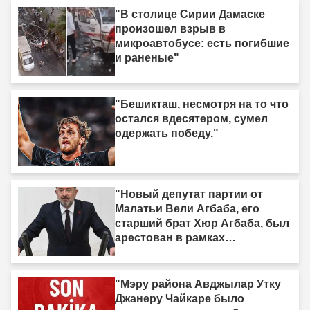
дерьмо»"
"В столице Сирии Дамаске
произошел взрыв в
микроавтобусе: есть погибшие
и раненые"
"Бешикташ, несмотря на то что
остался вдесятером, сумел
одержать победу."
"Новый депутат партии от
Малатьи Вели Агбаба, его
старший брат Хюр Агбаба, был
арестован в рамках
расследования Egeşehir."
"Мэру района Авджылар Утку
Джанеру Чайкаре было