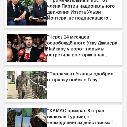
"Примечательный пост от
члена Партии национального
движения Иззета Ульви
Йонтера, не подписавшего
«Рамочный закон»: «У меня
есть одна жизнь, и она тоже
должна быть принесена в
"Через 14 месяцев
жертву»"
освобождённого Утку Джанера
Чайкару у ворот тюрьмы
встретила восторженная
толпа"
"Парламент Уганды одобрил
отправку войск в Газу"
"ХАМАС призвал 8 стран,
включая Турцию, к
«немедленным действиям»"