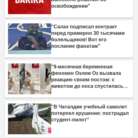
освобождении"
"Салах подписал контракт
перед примерно 30 тысячами
болельщиков! Вот его
послание фанатам"
"9-месячная беременная
феномен Озлем Оз вызвала
реакцию своим постом: с
животом до носа спустилась
по лестнице ползком."
"В Чаталдже учебный самолет
потерпел крушение: пострадал
студент-пилот"