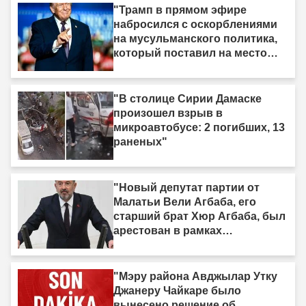
"Трамп в прямом эфире
набросился с оскорблениями
на мусульманского политика,
который поставил на место
израильское лобби: «Когда я
смотрю на него, я вижу только
дерьмо»"
"В столице Сирии Дамаске
произошел взрыв в
микроавтобусе: 2 погибших, 13
раненых"
"Новый депутат партии от
Малатьи Вели Агбаба, его
старший брат Хюр Агбаба, был
арестован в рамках
расследования Egeşehir."
"Мэру района Авджылар Утку
Джанеру Чайкаре было
вынесено решение об