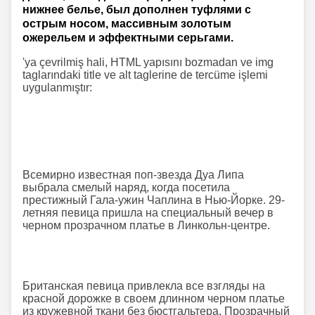
нижнее белье, был дополнен туфлями с
острым носом, массивным золотым
ожерельем и эффектными серьгами.
'ya çevrilmiş hali, HTML yapısını bozmadan ve img
taglarındaki title ve alt taglerine de tercüme işlemi
uygulanmıştır:
Всемирно известная поп-звезда Дуа Липа
выбрала смелый наряд, когда посетила
престижный Гала-ужин Чаплина в Нью-Йорке. 29-
летняя певица пришла на специальный вечер в
черном прозрачном платье в Линкольн-центре.
Британская певица привлекла все взгляды на
красной дорожке в своем длинном черном платье
из кружевной ткани без бюстгальтера. Прозрачный