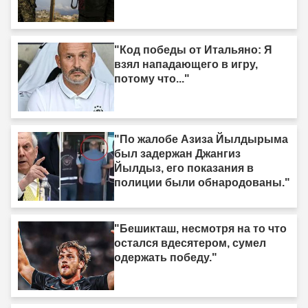
"Код победы от Итальяно: Я
взял нападающего в игру,
потому что..."
"По жалобе Азиза Йылдырыма
был задержан Джангиз
Йылдыз, его показания в
полиции были обнародованы."
"Бешикташ, несмотря на то что
остался вдесятером, сумел
одержать победу."