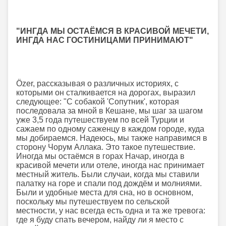
"ИНГДА МЫ ОСТАЁМСЯ В КРАСИВОЙ МЕЧЕТИ,
ИНГДА НАС ГОСТИНИЦАМИ ПРИНИМАЮТ"
Özer, рассказывая о различных историях, с
которыми он сталкивается на дорогах, выразил
следующее: "С собакой 'Сопутник', которая
последовала за мной в Кешане, мы шаг за шагом
уже 3,5 года путешествуем по всей Турции и
сажаем по одному саженцу в каждом городе, куда
мы добираемся. Надеюсь, мы также направимся в
сторону Чорум Аллака. Это такое путешествие.
Иногда мы остаёмся в горах Начар, иногда в
красивой мечети или отеле, иногда нас принимает
местный житель. Были случаи, когда мы ставили
палатку на горе и спали под дождём и молниями.
Были и удобные места для сна, но в основном,
поскольку мы путешествуем по сельской
местности, у нас всегда есть одна и та же тревога:
где я буду спать вечером, найду ли я место с