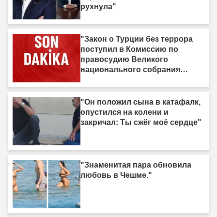
рухнула"
"Закон о Турции без террора
поступил в Комиссию по
правосудию Великого
национального собрания
Турции"
"Он положил сына в катафалк,
опустился на колени и
закричал: Ты сжёг моё сердце"
"Знаменитая пара обновила
любовь в Чешме."