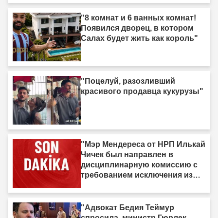
"8 комнат и 6 ванных комнат!
Появился дворец, в котором
Салах будет жить как король"
"Поцелуй, разозливший
красивого продавца кукурузы"
"Мэр Мендереса от НРП Илькай
Чичек был направлен в
дисциплинарную комиссию с
требованием исключения из
партии."
"Адвокат Бедия Теймур
спросила, министр Гюрлек