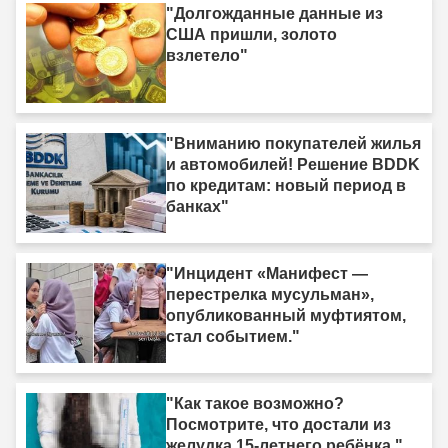
"Долгожданные данные из
США пришли, золото
взлетело"
"Вниманию покупателей жилья
и автомобилей! Решение BDDK
по кредитам: новый период в
банках"
"Инцидент «Манифест —
перестрелка мусульман»,
опубликованный муфтиятом,
стал событием."
"Как такое возможно?
Посмотрите, что достали из
желудка 15-летнего ребёнка."