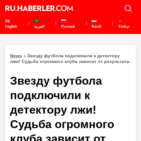
English
العربية
Pусский
Kurdî
Türkçe
News
Звезду футбола подключили к детектору
лжи! Судьба огромного клуба зависит от результата.
Звезду футбола
подключили к
детектору лжи!
Судьба огромного
клуба зависит от