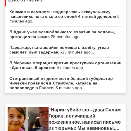
Кошмар в самолете: подверглась сексуальному
нападению, пока спала со своей 4-летней дочерью
5
minutes ago...
В Адане ужас возлюбленного: схватив за волосы,
протащил по земле
25 minutes ago...
Пассажир, пытавшийся помешать взлёту, угнав
самолёт, был задержан.
-15 minutes ago...
В Мерсине операция против преступной организации
«Далтоны»: 6 арестов
4 minutes ago...
Отстранённый от должности бывший губернатор
Чичекли появился в Стамбуле, катаясь на
велосипеде в Галате.
5 minutes ago...
"Нарин убийство - дядя Салим
Гюран, получивший
пожизненное, написал письмо
из тюрьмы: Мы невиновны,