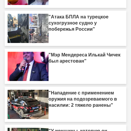
мы не убийцы"
"Атака БПЛА на турецкое
сухогрузное судно у
побережья России"
"Мэр Мендереса Илькай Чичек
был арестован"
"Нападение с применением
оружия на подозреваемого в
насилии: 2 тяжело ранены"
"У женщины, которую он