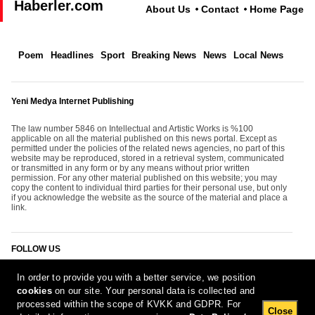
Haberler.com
About Us
Contact
Home Page
Poem
Headlines
Sport
Breaking News
News
Local News
Yeni Medya Internet Publishing
The law number 5846 on Intellectual and Artistic Works is %100
applicable on all the material published on this news portal. Except as
permitted under the policies of the related news agencies, no part of this
website may be reproduced, stored in a retrieval system, communicated
or transmitted in any form or by any means without prior written
permission. For any other material published on this website; you may
copy the content to individual third parties for their personal use, but only
if you acknowledge the website as the source of the material and place a
link.
FOLLOW US
In order to provide you with a better service, we position
cookies
on our site. Your personal data is collected and
processed within the scope of KVKK and GDPR. For
Close