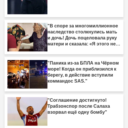
"В споре за многомиллионное
наследство столкнулись мать
и дочь! Дочь поцеловала руку
матери и сказала: «Я этого не
делала»."
"Паника из-за БПЛА на Чёрном
море! Когда он приблизился к
берегу, в действие вступили
коммандос SAS."
"Соглашение достигнуто!
Трабзонспор после Салаха
взорвал ещё одну бомбу"