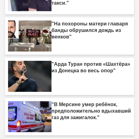
такси."
"На похороны матери главаря
банды обрушился дождь из
венков"
"Арда Туран против «Шахтёра»
из Донецка во весь опор"
"В Мерсине умер ребёнок,
предположительно вдыхавший
газ для зажигалок."