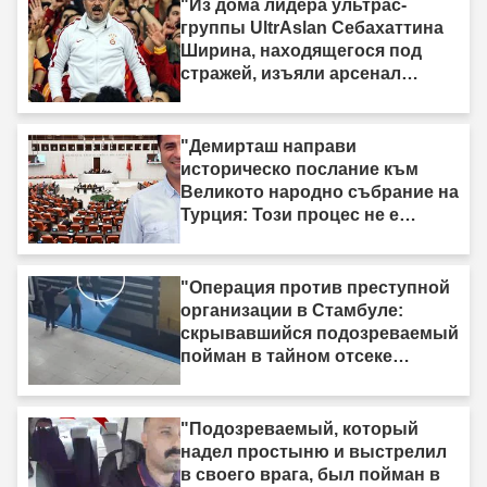
"Из дома лидера ультрас-
группы UltrAslan Себахаттина
Ширина, находящегося под
стражей, изъяли арсенал
оружия."
"Демирташ направи
историческо послание към
Великото народно събрание на
Турция: Този процес не е
процес на „вземи-дай“."
"Операция против преступной
организации в Стамбуле:
скрывавшийся подозреваемый
пойман в тайном отсеке
грузовика"
"Подозреваемый, который
надел простыню и выстрелил
в своего врага, был пойман в