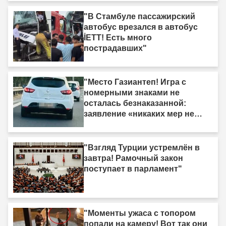
"В Стамбуле пассажирский
автобус врезался в автобус
İETT! Есть много
пострадавших"
"Место Газиантеп! Игра с
номерными знаками не
осталась безнаказанной:
заявление «никаких мер не
принято» было опровергнуто."
"Взгляд Турции устремлён в
завтра! Рамочный закон
поступает в парламент"
"Моменты ужаса с топором
попали на камеру! Вот так они