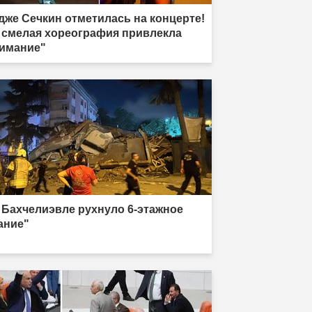
дже Сечкин отметилась на концерте!
 смелая хореография привлекла
имание"
 Бахчелиэвле рухнуло 6-этажное
ание"