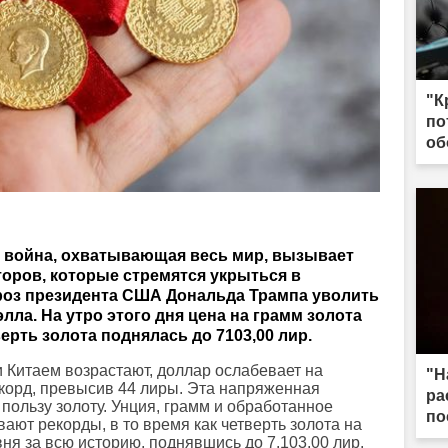
"К
по
об
я война, охватывающая весь мир, вызывает
оров, которые стремятся укрыться в
гроз президента США Дональда Трампа уволить
ла. На утро этого дня цена на грамм золота
верть золота поднялась до 7103,00 лир.
 Китаем возрастают, доллар ослабевает на
"Н
екорд, превысив 44 лиры. Эта напряженная
ра
пользу золоту. Унция, грамм и обработанное
по
ают рекорды, в то время как четверть золота на
вня за всю историю, поднявшись до 7.103,00 лир.