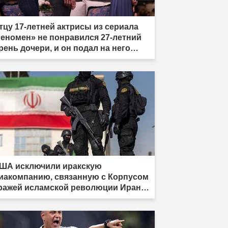
тцу 17-летней актрисы из сериала
еномен» не понравился 27-летний
рень дочери, и он подал на него
лобу."
ША исключили иракскую
иакомпанию, связанную с Корпусом
ражей исламской революции Ирана,
 санкционного списка."