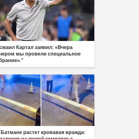
смаил Картал заявил: «Вчера
чером мы провели специальное
брание»."
 Батмане растет кровавая вражда:
падение на жилой комплекс с