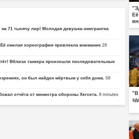
"Э
Её
вн
 на 71 тысячу лир! Молодая девушка-эмигрантка
! Её смелая хореография привлекла внимание
28
тёт! Вблизи танкера произошли последовательные
озрениях, он был найден мёртвым у себя дома.
58
"В
бовал отчёта от министра обороны Хегсета.
8 minutes
зд