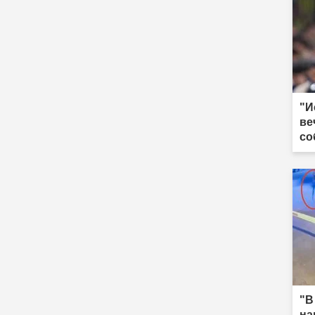
"И
ве
со
"В
на