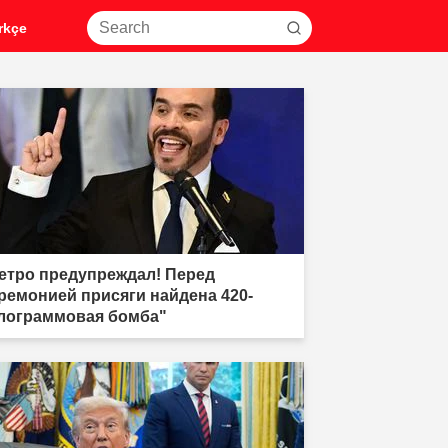
rkçe
етро предупреждал! Перед
ремонией присяги найдена 420-
лограммовая бомба"