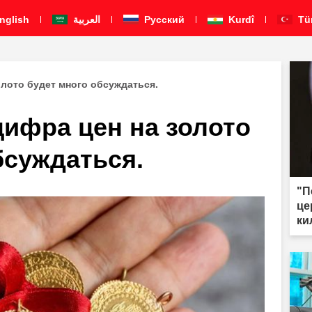
nglish
العربية
Pусский
Kurdî
Tü
лото будет много обсуждаться.
ифра цен на золото
бсуждаться.
"П
це
ки