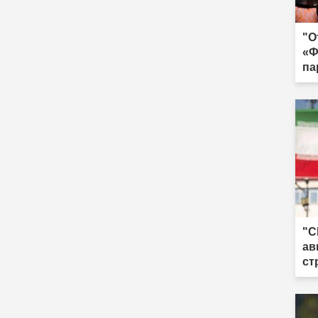
"О
«Ф
па
жа
"С
ав
ст
из