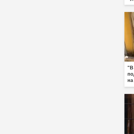
"В
по
на
за