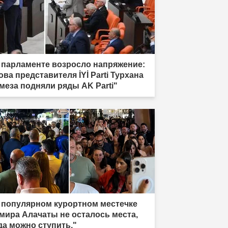
 парламенте возросло напряжение:
ова представителя İYİ Parti Турхана
меза подняли ряды AK Parti"
 популярном курортном местечке
мира Алачаты не осталось места,
да можно ступить."