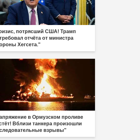
ризис, потрясший США! Трамп
требовал отчёта от министра
ороны Хегсета."
апряжение в Ормузском проливе
стёт! Вблизи танкера произошли
следовательные взрывы"