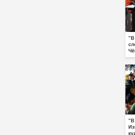
"В
сл
Чё
"В
Из
ку