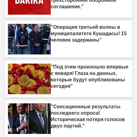
трёхстороннее оборонное
соглашение."
"Операция третьей волны в
муниципалитете Кушадасы! 15
человек задержаны"
"Под этим произошло впервые
с января! Глаза на данных,
которые будут опубликованы
сегодня"
"Сенсационные результаты
последнего опроса!
Историческая потеря голосов
двух партий."