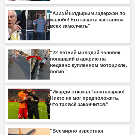
"Азиз Йылдырым задержан по
жалобе! Его защита заставила
всех замолчать"
"22-летний молодой человек,
попавший в аварию на
недавно купленном мотоцикле,
погиб."
"Икарди отказал Галатасараю!
Никто не мог предположить,
что так всё закончится."
"Всемирно известная