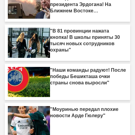
президента Эрдогана! На
Ближнем Востоке
формируется новый союз
сил."
"В 81 провинции нажата
кнопка! В школы приняты 30
тысяч новых сотрудников
охраны"
"Наши команды радуют! После
победы Бешикташа очки
страны снова выросли"
"Моуринью передал плохие
новости Арде Гюлеру"