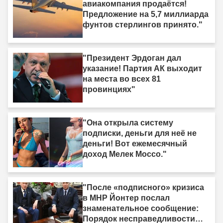
авиакомпания продаётся!
Предложение на 5,7 миллиарда
фунтов стерлингов принято."
"Президент Эрдоган дал
указание! Партия АК выходит
на места во всех 81
провинциях"
"Она открыла систему
подписки, деньги для неё не
деньги! Вот ежемесячный
доход Мелек Моссо."
"После «подписного» кризиса
в MHP Йонтер послал
знаменательное сообщение:
Порядок несправедливости