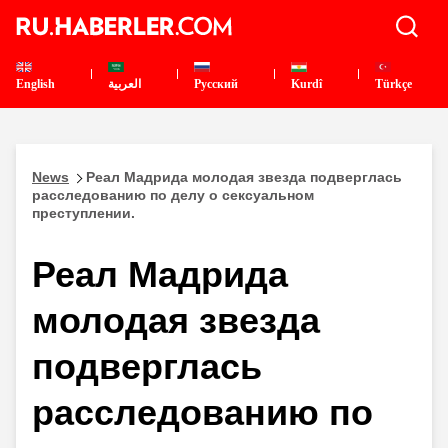
English
العربية
Pусский
Kurdî
Türkçe
News
Реал Мадрида молодая звезда подверглась
расследованию по делу о сексуальном
преступлении.
Реал Мадрида
молодая звезда
подверглась
расследованию по