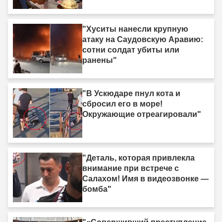
рано или поздно рухнет."
"Хуситы нанесли крупную
атаку на Саудовскую Аравию:
сотни солдат убиты или
ранены"
"В Ускюдаре пнул кота и
сбросил его в море!
Окружающие отреагировали"
"Деталь, которая привлекла
внимание при встрече с
Салахом! Имя в видеозвонке —
бомба"