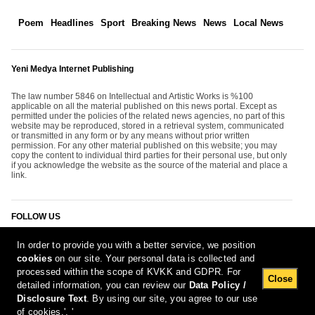
Poem
Headlines
Sport
Breaking News
News
Local News
Yeni Medya Internet Publishing
The law number 5846 on Intellectual and Artistic Works is %100
applicable on all the material published on this news portal. Except as
permitted under the policies of the related news agencies, no part of this
website may be reproduced, stored in a retrieval system, communicated
or transmitted in any form or by any means without prior written
permission. For any other material published on this website; you may
copy the content to individual third parties for their personal use, but only
if you acknowledge the website as the source of the material and place a
link.
FOLLOW US
In order to provide you with a better service, we position
cookies
on our site. Your personal data is collected and
processed within the scope of KVKK and GDPR. For
Close
detailed information, you can review our
Data Policy /
Disclosure Text
. By using our site, you agree to our use
[Report Bug]
7.08.2026 10:58:55 #1.11#
of cookies.', '