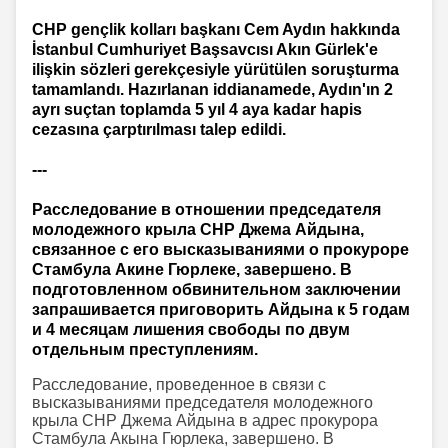
CHP gençlik kolları başkanı Cem Aydın hakkında
İstanbul Cumhuriyet Başsavcısı Akın Gürlek'e
ilişkin sözleri gerekçesiyle yürütülen soruşturma
tamamlandı. Hazırlanan iddianamede, Aydın'ın 2
ayrı suçtan toplamda 5 yıl 4 aya kadar hapis
cezasına çarptırılması talep edildi.
---
Расследование в отношении председателя
молодежного крыла CHP Джема Айдына,
связанное с его высказываниями о прокуроре
Стамбула Акине Гюрлеке, завершено. В
подготовленном обвинительном заключении
запрашивается приговорить Айдына к 5 годам
и 4 месяцам лишения свободы по двум
отдельным преступлениям.
Расследование, проведенное в связи с
высказываниями председателя молодежного
крыла CHP Джема Айдына в адрес прокурора
Стамбула Акына Гюрлека, завершено. В