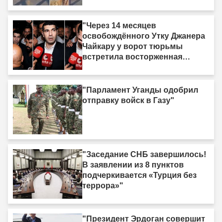
"Через 14 месяцев
освобождённого Утку Джанера
Чайкару у ворот тюрьмы
встретила восторженная
толпа"
"Парламент Уганды одобрил
отправку войск в Газу"
"Заседание СНБ завершилось!
В заявлении из 8 пунктов
подчеркивается «Турция без
террора»"
"Президент Эрдоган совершит