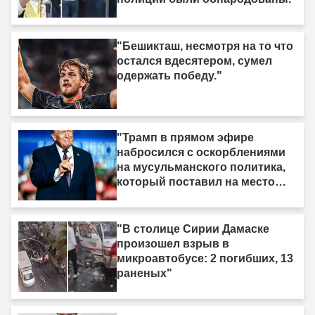
"Бешикташ, несмотря на то что
остался вдесятером, сумел
одержать победу."
"Трамп в прямом эфире
набросился с оскорблениями
на мусульманского политика,
который поставил на место
израильское лобби: «Когда я
смотрю на него, я вижу только
дерьмо»"
"В столице Сирии Дамаске
произошел взрыв в
микроавтобусе: 2 погибших, 13
раненых"