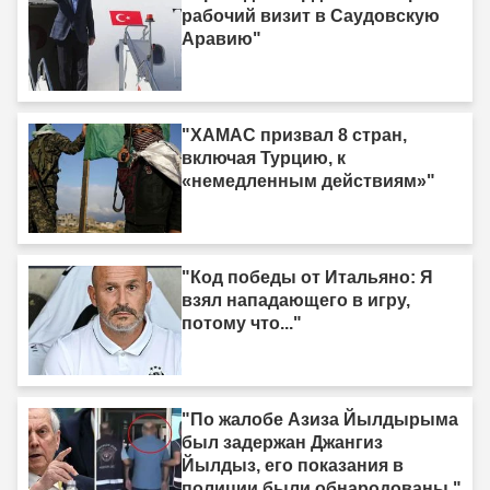
рабочий визит в Саудовскую
Аравию"
"ХАМАС призвал 8 стран,
включая Турцию, к
«немедленным действиям»"
"Код победы от Итальяно: Я
взял нападающего в игру,
потому что..."
"По жалобе Азиза Йылдырыма
был задержан Джангиз
Йылдыз, его показания в
полиции были обнародованы."