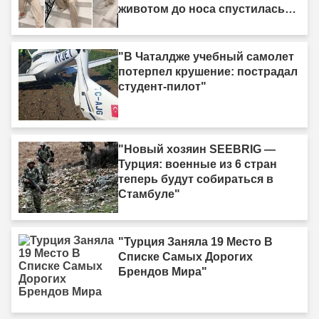
животом до носа спустилась
по лестнице ползком."
"В Чаталдже учебный самолет
потерпел крушение: пострадал
студент-пилот"
"Новый хозяин SEEBRIG —
Турция: военные из 6 стран
теперь будут собираться в
Стамбуле"
"Турция Заняла 19 Место В
Списке Самых Дорогих
Брендов Мира"