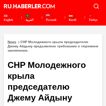
English
العربية
Pусский
Kurdî
Türkçe
News
CHP Молодежного крыла председателю
Джему Айдыну предъявлено требование о тюремном
заключении.
CHP Молодежного
крыла
председателю
Джему Айдыну