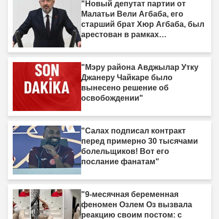
"Новый депутат партии от
Малатьи Вели Агбаба, его
старший брат Хюр Агбаба, был
арестован в рамках
расследования Egeşehir."
"Мэру района Авджылар Утку
Джанеру Чайкаре было
вынесено решение об
освобождении"
"Салах подписал контракт
перед примерно 30 тысячами
болельщиков! Вот его
послание фанатам"
"9-месячная беременная
феномен Озлем Оз вызвала
реакцию своим постом: с