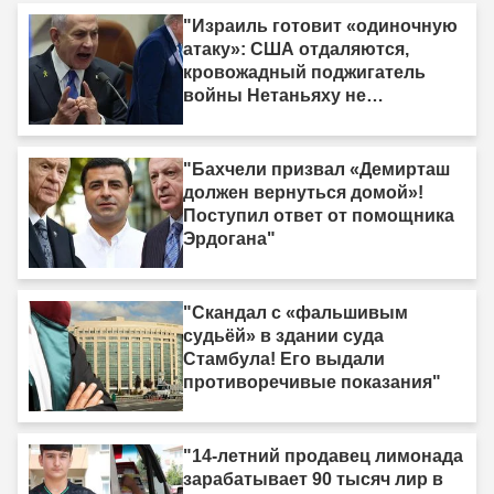
"Израиль готовит «одиночную
атаку»: США отдаляются,
кровожадный поджигатель
войны Нетаньяху не
насыщается кровью."
"Бахчели призвал «Демирташ
должен вернуться домой»!
Поступил ответ от помощника
Эрдогана"
"Скандал с «фальшивым
судьёй» в здании суда
Стамбула! Его выдали
противоречивые показания"
"14-летний продавец лимонада
зарабатывает 90 тысяч лир в