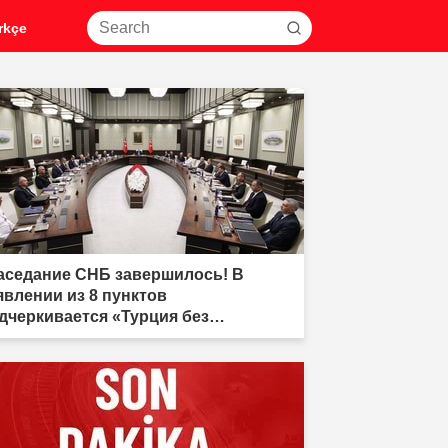
rkçe
аседание СНБ завершилось! В
явлении из 8 пунктов
дчеркивается «Турция без
ррора»"