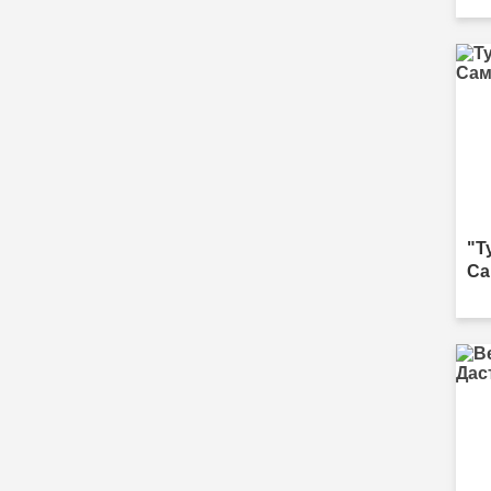
"Т
Са