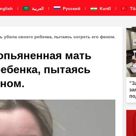
nglish
العربية
Pусский
Kurdî
Tü
ь убила своего ребенка, пытаясь согреть его феном.
опьяненная мать
ребенка, пытаясь
еном.
"З
за
по
те