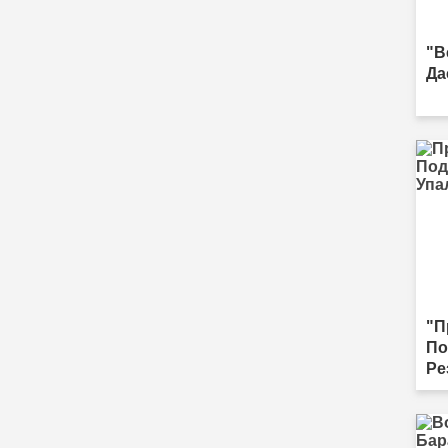
"В
Да
"П
По
Ре