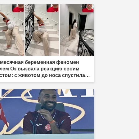
-месячная беременная феномен
лем Оз вызвала реакцию своим
стом: с животом до носа спустилась
 лестнице ползком."