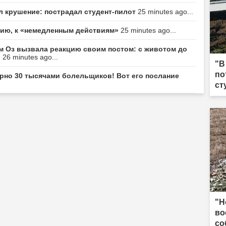
л крушение: пострадал студент-пилот
25 minutes ago...
цию, к «немедленным действиям»
25 minutes ago...
м Оз вызвала реакцию своим постом: с животом до
.
26 minutes ago...
"В
по
ерно 30 тысячами болельщиков! Вот его послание
ст
"Н
во
со