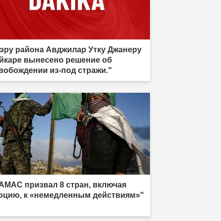
эру района Авджилар Утку Джанеру
йкаре вынесено решение об
вобождении из-под стражи."
АМАС призвал 8 стран, включая
рцию, к «немедленным действиям»"