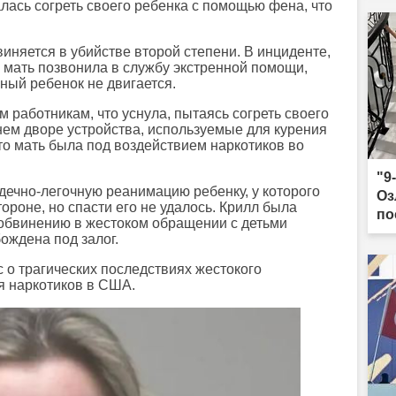
лась согреть своего ребенка с помощью фена, что
иняется в убийстве второй степени. В инциденте,
 мать позвонила в службу экстренной помощи,
ьный ребенок не двигается.
м работникам, что уснула, пытаясь согреть своего
нем дворе устройства, используемые для курения
то мать была под воздействием наркотиков во
"9
дечно-легочную реанимацию ребенку, у которого
Оз
ороне, но спасти его не удалось. Крилл была
по
обвинению в жестоком обращении с детьми
по
ождена под залог.
 о трагических последствиях жестокого
я наркотиков в США.