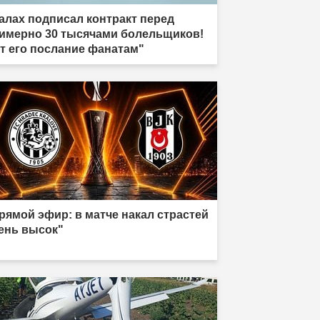
алах подписал контракт перед
имерно 30 тысячами болельщиков!
т его послание фанатам"
рямой эфир: в матче накал страстей
ень высок"