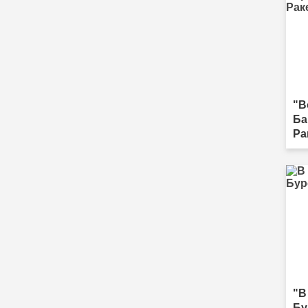
"В
Ба
Ра
"В
Бу