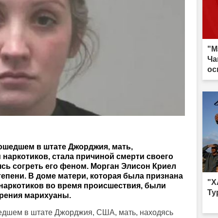
"М
Ча
ос
ошедшем в штате Джорджия, мать,
наркотиков, стала причиной смерти своего
сь согреть его феном. Морган Элисон Криел
тепени. В доме матери, которая была признана
"Х
наркотиков во время происшествия, были
Ту
рения марихуаны.
едшем в штате Джорджия, США, мать, находясь