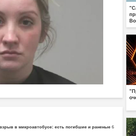
"С
пр
Во
"П
оч
взрыв в микроавтобусе: есть погибшие и раненые
6