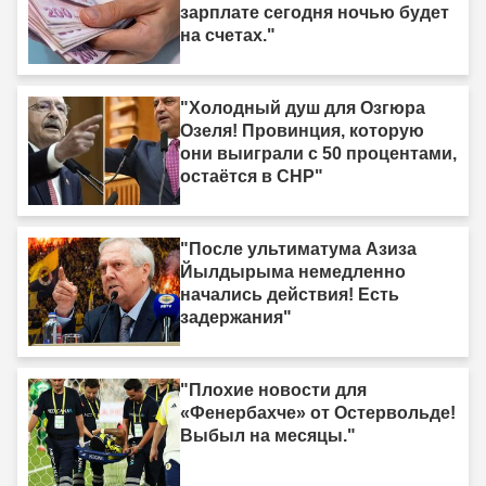
зарплате сегодня ночью будет
на счетах."
"Холодный душ для Озгюра
Озеля! Провинция, которую
они выиграли с 50 процентами,
остаётся в CHP"
"После ультиматума Азиза
Йылдырыма немедленно
начались действия! Есть
задержания"
"Плохие новости для
«Фенербахче» от Остервольде!
Выбыл на месяцы."