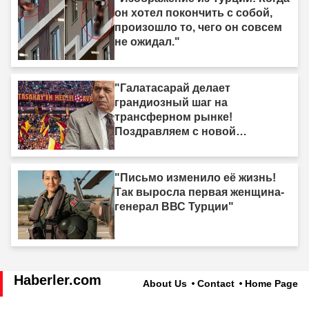
он хотел покончить с собой,
произошло то, чего он совсем
не ожидал."
"Галатасарай делает
грандиозный шаг на
трансферном рынке!
Поздравляем с новой
звездой."
"Письмо изменило её жизнь!
Так выросла первая женщина-
генерал ВВС Турции"
Haberler.com
About Us
Contact
Home Page