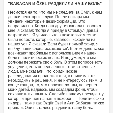
"BABACAN И ÖZEL РАЗДЕЛИЛИ НАШУ БОЛЬ"
Несмотря на то, что мы не следили за СМИ, к нам
дошли некоторые слухи. После пожара мы
увидели некоторые дезинформации. Это
неправильно. Когда наш друг из канала позвонил
мне, я сказал: 'Когда я приеду в Стамбул, давай
встретимся'. Я увидел, что в некоторых местах
были новости, которые, казалось, исходили из
наших уст. Я сказал: 'Если будет прямой эфир, я
выйду, наши слова искажаются'. В этом деле также
возникают проблемы с использованием нашей
боли в политических целях. Я подумал, что мы
должны пережить свою боль. В этом вопросе есть
упущения, есть определенные ответственные
люди. Мне сказали, что юридические
расследования продолжаются, и принимаются
необходимые решения. Я не интересуюсь этим. В
конце концов, то, что произошло там, не вернет
моих детей, надеюсь, мы создадим фонд, чтобы
сохранить их память. Спасибо нашему президенту,
который пришел на наши похороны. Политические
лидеры, такие как Özgür Özel и Али Бабакан, также
пришли. Они пытались разделить нашу боль.