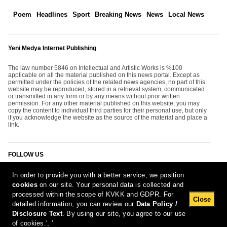
Poem
Headlines
Sport
Breaking News
News
Local News
Yeni Medya Internet Publishing
The law number 5846 on Intellectual and Artistic Works is %100
applicable on all the material published on this news portal. Except as
permitted under the policies of the related news agencies, no part of this
website may be reproduced, stored in a retrieval system, communicated
or transmitted in any form or by any means without prior written
permission. For any other material published on this website; you may
copy the content to individual third parties for their personal use, but only
if you acknowledge the website as the source of the material and place a
link.
FOLLOW US
In order to provide you with a better service, we position
cookies
on our site. Your personal data is collected and
processed within the scope of KVKK and GDPR. For
Close
detailed information, you can review our
Data Policy /
Disclosure Text
. By using our site, you agree to our use
[Report Bug]
6.08.2026 14:32:06 #1.11#
of cookies.', '