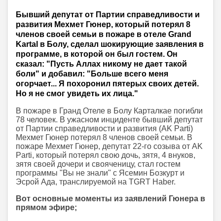
Бывший депутат от Партии справедливости и
развития Мехмет Гюнер, который потерял 8
членов своей семьи в пожаре в отеле Grand
Kartal в Болу, сделал шокирующие заявления в
программе, в которой он был гостем. Он
сказал: "Пусть Аллах никому не дает такой
боли" и добавил: "Больше всего меня
огорчает... Я похоронил пятерых своих детей.
Но я не смог увидеть их лица."
В пожаре в Гранд Отеле в Болу Карталкае погибли
78 человек. В ужасном инциденте бывший депутат
от Партии справедливости и развития (AK Parti)
Мехмет Гюнер потерял 8 членов своей семьи. В
пожаре Мехмет Гюнер, депутат 22-го созыва от AK
Parti, который потерял свою дочь, зятя, 4 внуков,
зятя своей дочери и свояченицу, стал гостем
программы "Вы не знали" с Ясемин Бозкурт и
Эсрой Ада, транслируемой на TGRT Haber.
Вот основные моменты из заявлений Гюнера в
прямом эфире;