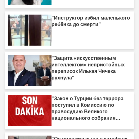
"Инструктор избил маленького
ребёнка до смерти"
"Защита «искусственным
интеллектом» непристойных
переписок Илькая Чичека
рухнула"
"Закон о Турции без террора
поступил в Комиссию по
правосудию Великого
национального собрания
Турции"
"Он положил сына в катафалк,