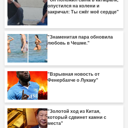
опустился на колени и
закричал: Ты сжёг моё сердце"
"Знаменитая пара обновила
любовь в Чешме."
"Взрывная новость от
Фенербахче о Лукаку"
"Золотой ход из Китая,
который сдвинет камни с
места"