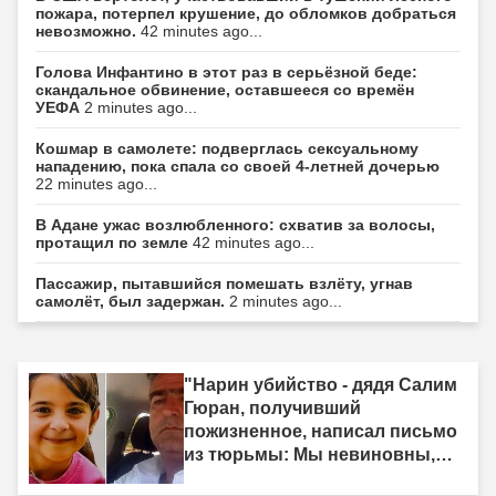
пожара, потерпел крушение, до обломков добраться
невозможно.
42 minutes ago...
Голова Инфантино в этот раз в серьёзной беде:
скандальное обвинение, оставшееся со времён
УЕФА
2 minutes ago...
Кошмар в самолете: подверглась сексуальному
нападению, пока спала со своей 4-летней дочерью
22 minutes ago...
В Адане ужас возлюбленного: схватив за волосы,
протащил по земле
42 minutes ago...
Пассажир, пытавшийся помешать взлёту, угнав
самолёт, был задержан.
2 minutes ago...
"Нарин убийство - дядя Салим
Гюран, получивший
пожизненное, написал письмо
из тюрьмы: Мы невиновны,
мы не убийцы"