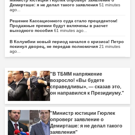
Демирташе: я не делал такого заявления
51 minutes
ago...
Решение Кассационного суда стало прецедентом!
Продажные премии будут включены в расчет
выходного пособия
61 minutes ago...
В Колумбии новый период начался с кризиса! Петро
покинул дворец, не передав полномочия
21 minutes
ago...
"В ТБММ напряжение
возросло! «Вы будете
справедливы», — сказав это,
он направился к Президиуму."
"Министр юстиции Гюрлек
опроверг заявление о
Демирташе: я не делал такого
заявления"