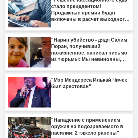
стало прецедентом!
Продажные премии будут
включены в расчет выходного
пособия"
"Нарин убийство - дядя Салим
Гюран, получивший
пожизненное, написал письмо
из тюрьмы: Мы невиновны,
мы не убийцы"
"Мэр Мендереса Илькай Чичек
был арестован"
"Нападение с применением
оружия на подозреваемого в
насилии: 2 тяжело ранены"