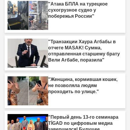
"Атака БПЛА на турецкое
сухогрузное судно у
побережья России"
"Транзакции Хаура Агбабы в
отчете MASAK! Сумма,
отправленная старшему брату
Вели Агбабе, поразила"
"Женщина, кормившая кошек,
не позволяла людям
проходить по улице."
"Первый день 13-го семинара
TİGAD по цифровым медиа
завершился! Будущее