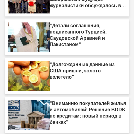
журналистики обсуждалось в
Ыгдыре"
"Детали соглашения,
подписанного Турцией,
Саудовской Аравией и
Пакистаном"
"Долгожданные данные из
США пришли, золото
взлетело"
"Вниманию покупателей жилья
и автомобилей! Решение BDDK
по кредитам: новый период в
банках"