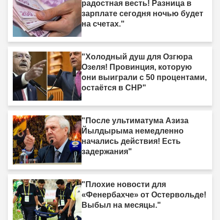
радостная весть! Разница в
зарплате сегодня ночью будет
на счетах."
"Холодный душ для Озгюра
Озеля! Провинция, которую
они выиграли с 50 процентами,
остаётся в CHP"
"После ультиматума Азиза
Йылдырыма немедленно
начались действия! Есть
задержания"
"Плохие новости для
«Фенербахче» от Остервольде!
Выбыл на месяцы."