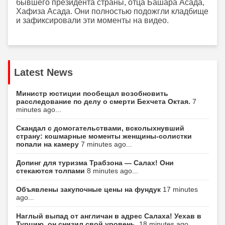
бывшего президента страны, отца Башара Асада,
Хафиза Асада. Они полностью подожгли кладбище
и зафиксировали эти моменты на видео.
Latest News
Министр юстиции пообещал возобновить
расследование по делу о смерти Бехчета Октая.
7
minutes ago...
Скандал с домогательствами, всколыхнувший
страну: кошмарные моменты женщины-солистки
попали на камеру
7 minutes ago...
Допинг для туризма Трабзона — Салах! Они
стекаются толпами
8 minutes ago...
Объявлены закупочные цены на фундук
17 minutes
ago...
Наглый выпад от англичан в адрес Салаха! Уехав в
Турцию, он снизил свой уровень.
18 minutes ago...