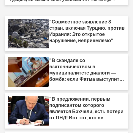
"Совместное заявление 8
стран, включая Турцию, против
Израиля: Это открытое
нарушение, неприемлемо"
"В скандале со
взяточничеством в
муниципалитете диалоги —
бомба: если Фатма выступит
против Кемаля..."
"В предложении, первым
подписантом которого
является Бахчели, есть потери
от ПНД! Вот тот, кто не
подписал"