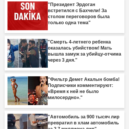
"Президент Эрдоган
встретился с Бахчели! За
столом переговоров была
только одна тема"
"Смерть 4-летнего ребенка
оказалась убийством! Мать
вышла замуж за убийцу-отчима
через 3 дня."
"Фильтр Демет Акалын бомба!
Подписчики комментируют:
«Время к ней не было
милосердно»."
"Автомобиль за 900 тысяч лир
превратил в хлам автомобиль
за 2,7 миллиона лир"