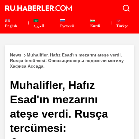
English
العربية
Pусский
Kurdî
Türkçe
News
Muhalifler, Hafız Esad'ın mezarını ateşe verdi.
Rusça tercümesi: Оппозиционеры подожгли могилу
Хафиза Ассада.
Muhalifler, Hafız
Esad'ın mezarını
ateşe verdi. Rusça
tercümesi: