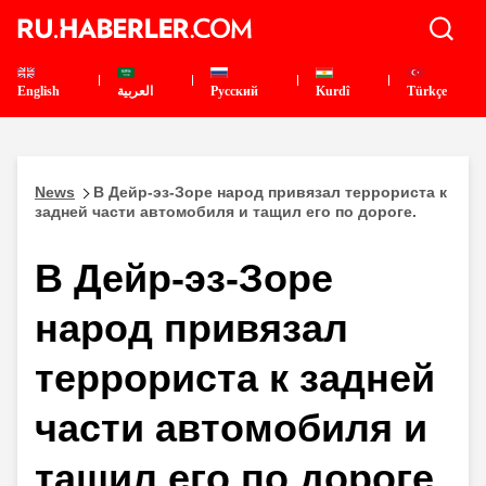
English
العربية
Pусский
Kurdî
Türkçe
News
В Дейр-эз-Зоре народ привязал террориста к
задней части автомобиля и тащил его по дороге.
В Дейр-эз-Зоре
народ привязал
террориста к задней
части автомобиля и
тащил его по дороге.