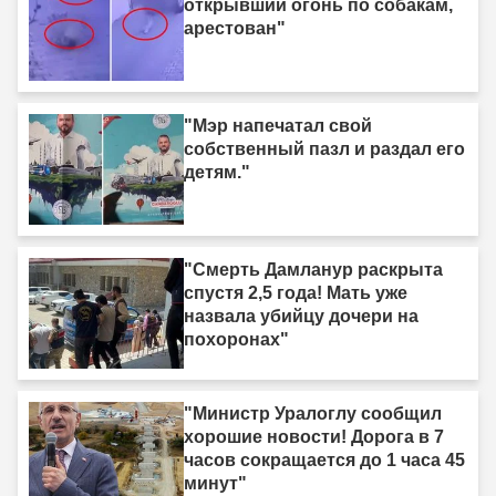
открывший огонь по собакам,
арестован"
"Мэр напечатал свой
собственный пазл и раздал его
детям."
"Смерть Дамланур раскрыта
спустя 2,5 года! Мать уже
назвала убийцу дочери на
похоронах"
"Министр Уралоглу сообщил
хорошие новости! Дорога в 7
часов сокращается до 1 часа 45
минут"