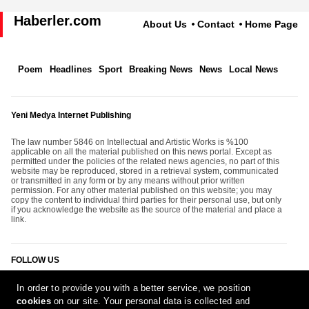
Haberler.com
About Us
Contact
Home Page
Poem
Headlines
Sport
Breaking News
News
Local News
Yeni Medya Internet Publishing
The law number 5846 on Intellectual and Artistic Works is %100
applicable on all the material published on this news portal. Except as
permitted under the policies of the related news agencies, no part of this
website may be reproduced, stored in a retrieval system, communicated
or transmitted in any form or by any means without prior written
permission. For any other material published on this website; you may
copy the content to individual third parties for their personal use, but only
if you acknowledge the website as the source of the material and place a
link.
FOLLOW US
In order to provide you with a better service, we position
cookies
on our site. Your personal data is collected and