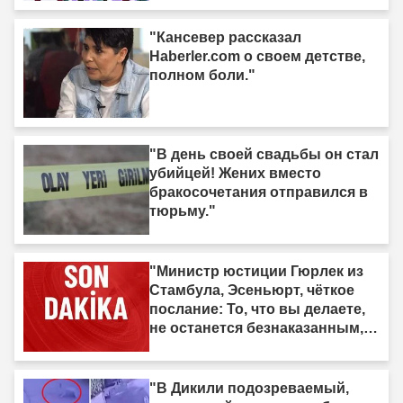
"Кансевер рассказал
Haberler.com о своем детстве,
полном боли."
"В день своей свадьбы он стал
убийцей! Жених вместо
бракосочетания отправился в
тюрьму."
"Министр юстиции Гюрлек из
Стамбула, Эсеньюрт, чёткое
послание: То, что вы делаете,
не останется безнаказанным,
мы идём за вами."
"В Дикили подозреваемый,