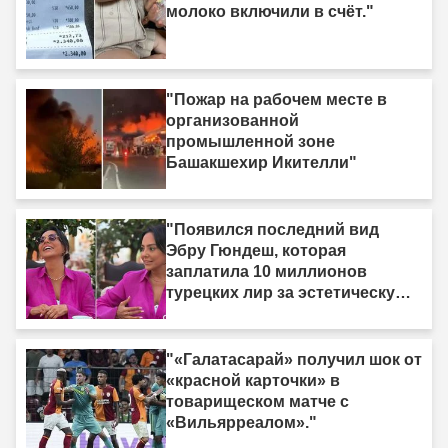
молоко включили в счёт."
"Пожар на рабочем месте в
организованной
промышленной зоне
Башакшехир Икителли"
"Появился последний вид
Эбру Гюндеш, которая
заплатила 10 миллионов
турецких лир за эстетическую
операцию."
"«Галатасарай» получил шок от
«красной карточки» в
товарищеском матче с
«Вильярреалом»."