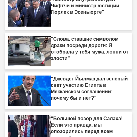
Чифтчи и министр юстиции
Гюрлек в Эсеньюрте"
"Слова, ставшие символом
драки посреди дороги: Я
отобрала у тебя мужа, лопни от
злости"
"Джевдет Йылмаз дал зелёный
свет участию Египта в
Мекканском соглашении:
почему бы и нет?"
"Большой позор для Салаха!
Если это правда, мы
опозорились перед всем