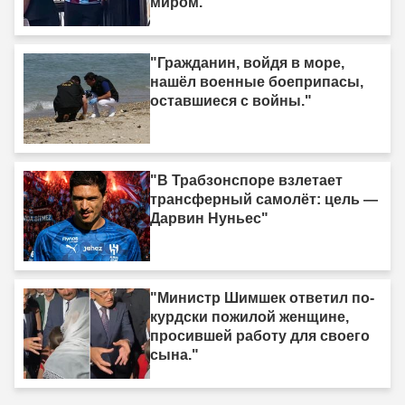
миром."
"Гражданин, войдя в море,
нашёл военные боеприпасы,
оставшиеся с войны."
"В Трабзонспоре взлетает
трансферный самолёт: цель —
Дарвин Нуньес"
"Министр Шимшек ответил по-
курдски пожилой женщине,
просившей работу для своего
сына."