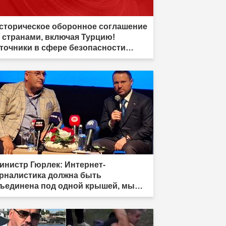
сторическое оборонное соглашение
3 странами, включая Турцию!
точники в сфере безопасности
дтвердили"
инистр Гюрлек: Интернет-
рналистика должна быть
ъединена под одной крышей, мы
товы к законодательному
гулированию"