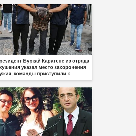
резидент Буркай Каратепе из отряда
кушения указал место захоронения
ужия, команды приступили к
йствиям."