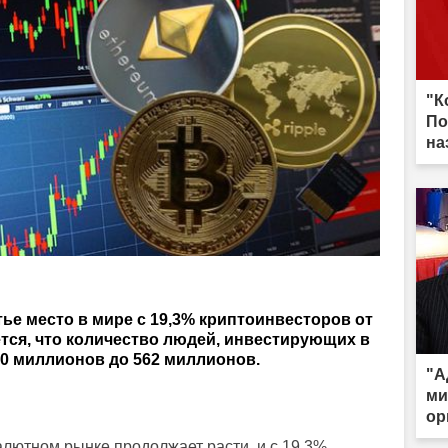
"К
По
на
тье место в мире с 19,3% криптоинвесторов от
тся, что количество людей, инвестирующих в
20 миллионов до 562 миллионов.
"А
ми
ор
ра
алютном рынке продолжает расти, и с 19,3%