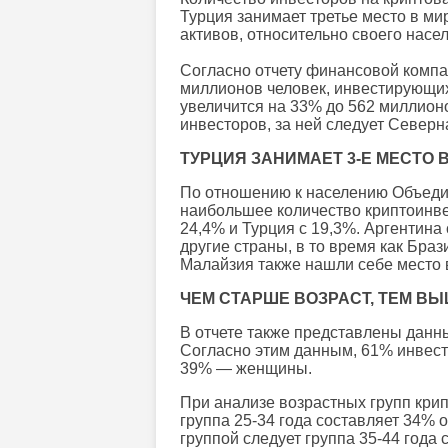
Турция занимает третье место в ми
активов, относительно своего насе
Согласно отчету финансовой компан
миллионов человек, инвестирующих 
увеличится на 33% до 562 миллионо
инвесторов, за ней следует Северн
ТУРЦИЯ ЗАНИМАЕТ 3-Е МЕСТО 
По отношению к населению Объед
наибольшее количество криптоинве
24,4% и Турция с 19,3%. Аргентина
другие страны, в то время как Бра
Малайзия также нашли себе место в
ЧЕМ СТАРШЕ ВОЗРАСТ, ТЕМ В
В отчете также представлены данн
Согласно этим данным, 61% инвесто
39% — женщины.
При анализе возрастных групп кри
группа 25-34 года составляет 34% 
группой следует группа 35-44 года