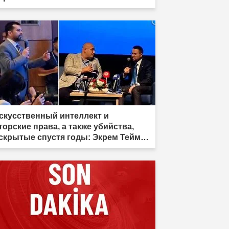
скусственный интеллект и
торские права, а также убийства,
скрытые спустя годы: Экрем Теймур
росил, министр Гюрлек ответил"