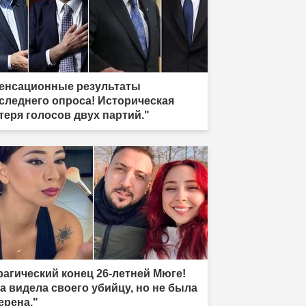
енсационные результаты
следнего опроса! Историческая
теря голосов двух партий."
рагический конец 26-летней Мюге!
а видела своего убийцу, но не была
ерена."