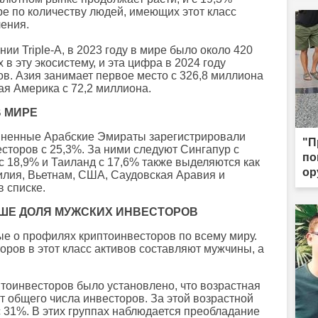
ре по количеству людей, имеющих этот класс
ления.
ии Triple-A, в 2023 году в мире было около 420
в эту экосистему, и эта цифра в 2024 году
в. Азия занимает первое место с 326,8 миллиона
ая Америка с 72,2 миллиона.
В МИРЕ
иненные Арабские Эмираты зарегистрировали
"П
сторов с 25,3%. За ними следуют Сингапур с
по
 с 18,9% и Таиланд с 17,6% также выделяются как
ор
зилия, Вьетнам, США, Саудовская Аравия и
де
 списке.
ЫШЕ ДОЛЯ МУЖСКИХ ИНВЕСТОРОВ
ые о профилях криптоинвесторов по всему миру.
ров в этот класс активов составляют мужчины, а
птоинвесторов было установлено, что возрастная
от общего числа инвесторов. За этой возрастной
 с 31%. В этих группах наблюдается преобладание