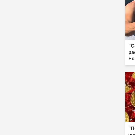
"С
ра
Ес
"П
ян