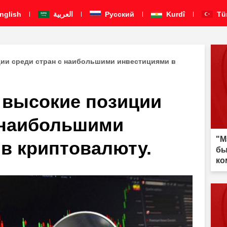
nglish
العربية
Pусский
Kurdî
Tü
ции среди стран с наибольшими инвестициями в
 высокие позиции
 наибольшими
"М
в криптовалюту.
бы
ко
из