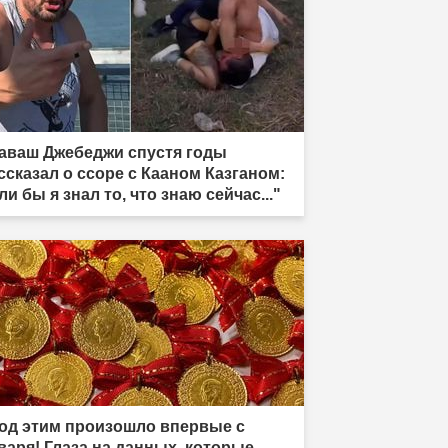
аваш Джебеджи спустя годы
ссказал о ссоре с Кааном Казганом:
ли бы я знал то, что знаю сейчас..."
од этим произошло впервые с
варя! Глаза на данных, которые