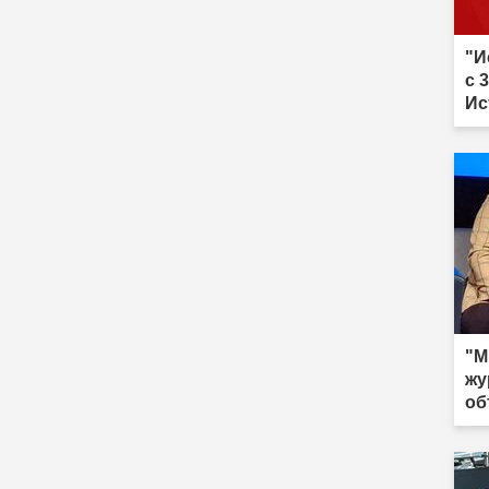
"И
с 
Ис
по
"М
жу
об
го
ре