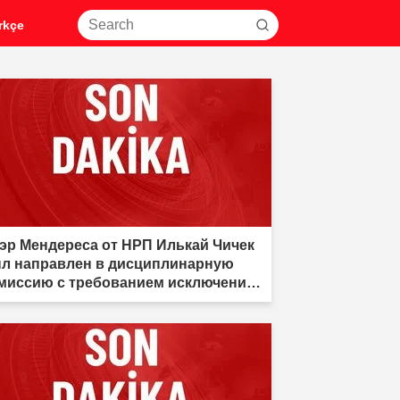
rkçe
эр Мендереса от НРП Илькай Чичек
л направлен в дисциплинарную
миссию с требованием исключения
 партии."