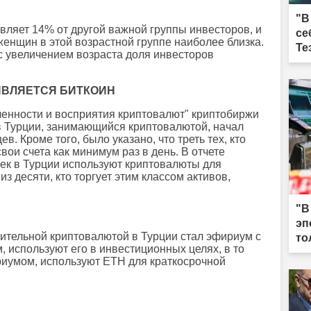
"В
авляет 14% от другой важной группы инвесторов, и
се
женщин в этой возрастной группе наиболее близка.
Те
 с увеличением возраста доля инвесторов
ЯВЛЯЕТСЯ БИТКОИН
енности и восприятия криптовалют" криптобиржи
 в Турции, занимающийся криптовалютой, начал
в. Кроме того, было указано, что треть тех, кто
вои счета как минимум раз в день. В отчете
овек в Турции используют криптовалюты для
из десяти, кто торгует этим классом активов,
"В
эп
ительной криптовалютой в Турции стал эфириум с
то
м, используют его в инвестиционных целях, в то
ириумом, используют ETH для краткосрочной