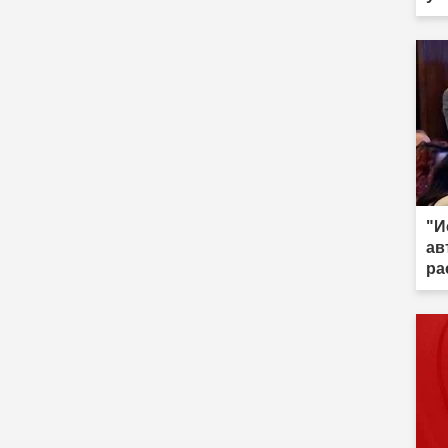
"И
ав
ра
сп