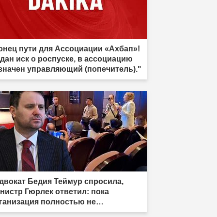
онец пути для Ассоциации «Ахбап»!
дан иск о роспуске, в ассоциацию
значен управляющий (попечитель)."
двокат Бедия Теймур спросила,
нистр Гюрлек ответил: пока
ганизация полностью не
спущена, закон не вступит в силу"