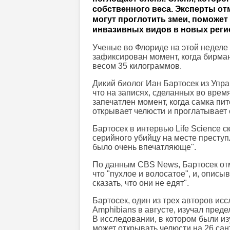
собственного веса. Эксперты от
могут проглотить змеи, поможет
инвазивных видов в новых реги
Ученые во Флориде на этой неделе
зафиксирован момент, когда бирма
весом 35 килограммов.
Дикий биолог Иан Бартосек из Упр
что на записях, сделанных во врем
запечатлен момент, когда самка пи
открывает челюсти и проглатывает 
Бартосек в интервью Life Science с
серийного убийцу на месте престу
было очень впечатляюще".
По данным CBS News, Бартосек отме
что "пухлое и волосатое", и, описыв
сказать, что они не едят".
Бартосек, один из трех авторов ис
Amphibians в августе, изучал преде
В исследовании, в котором были из
может открывать челюсти на 26 сан