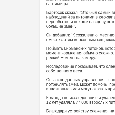
сантиметра.
Бартосек сказал: "Это был самый в
наблюдений за питонами в юго-зап
первобытно и похоже на сцену, кот
большие змеи".
Он добавил: "К сожалению, местна
вместе с этим верховным хищником,
Поймать бирманских питонов, котор
момент кормления обычно сложно. 
редкий момент на камеру.
Исследование показывает, что олен
собственного веса.
Согласно данным управления, знан
потреблять змеи, может помочь "пр
инвазивные змеи могут оказать пр
Команда по исследованию и удален
12 лет удаляла 77 000 взрослых пит
Благодаря устройству слежения на