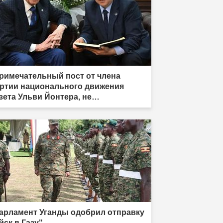
римечательный пост от члена
ртии национального движения
зета Ульви Йонтера, не
дписавшего «Рамочный закон»: «У
ня есть одна жизнь, и она тоже
лжна быть принесена в жертву»"
арламент Уганды одобрил отправку
йск в Газу"