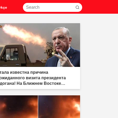
rkçe
тала известна причина
ожиданного визита президента
догана! На Ближнем Востоке
рмируется новый союз сил."