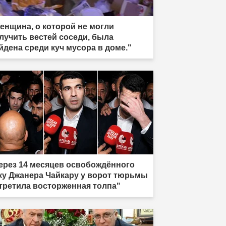
енщина, о которой не могли
лучить вестей соседи, была
йдена среди куч мусора в доме."
ерез 14 месяцев освобождённого
ку Джанера Чайкару у ворот тюрьмы
третила восторженная толпа"