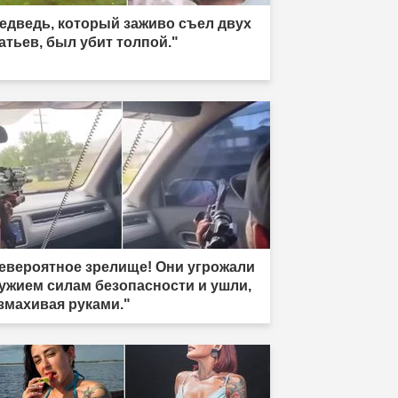
едведь, который заживо съел двух
атьев, был убит толпой."
евероятное зрелище! Они угрожали
ужием силам безопасности и ушли,
змахивая руками."