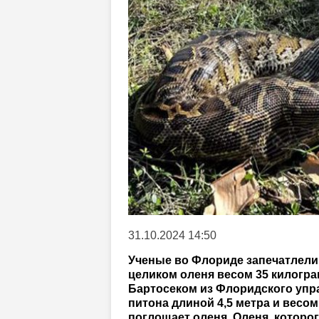
31.10.2024 14:50
Ученые во Флориде запечатлели 
целиком оленя весом 35 килогра
Бартосеком из Флоридского упр
питона длиной 4,5 метра и весо
поглощает оленя. Оленя, которог