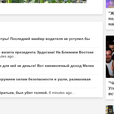
"Ж
по
на
тры! Последний манёвр водителя не уступил бы
 визита президента Эрдогана! На Ближнем Востоке
utes ago...
и для неё не деньги! Вот ежемесячный доход Мелек
оружием силам безопасности и ушли, размахивая
"Ч
Ут
братьев, был убит толпой.
8 minutes ago...
вс