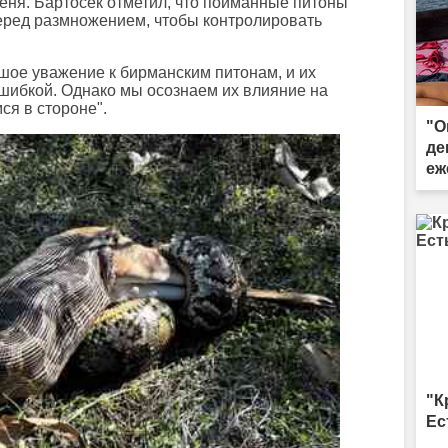
леня. Бартосек отметил, что пойманные питоны
еред размножением, чтобы контролировать
ое уважение к бирманским питонам, и их
ошибкой. Однако мы осознаем их влияние на
ся в стороне".
"О
де
еж
"К
Ес