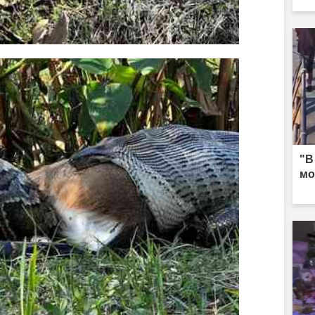
"В
мо