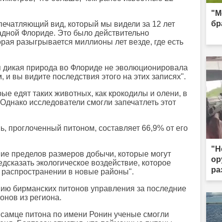
"М
бр
печатляющий вид, который мы видели за 12 лет
адной Флориде. Это было действительно
орая разыгрывается миллионы лет везде, где есть
я дикая природа во Флориде не эволюционировала
 и вы видите последствия этого на этих записях".
ые едят таких животных, как крокодилы и олени, в
Однако исследователи смогли запечатлеть этот
ь, проглоченный питоном, составляет 66,9% от его
"Н
ие пределов размеров добычи, которые могут
ор
едсказать экологическое воздействие, которое
ра
и распространении в новые районы".
ию бирманских питонов управления за последние
онов из региона.
 самце питона по имени Ронин ученые смогли