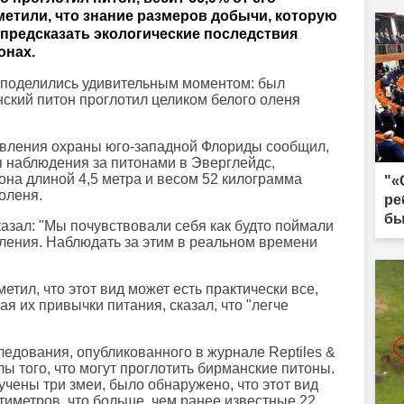
метили, что знание размеров добычи, которую
 предсказать экологические последствия
онах.
 поделились удивительным моментом: был
нский питон проглотил целиком белого оленя
авления охраны юго-западной Флориды сообщил,
я наблюдения за питонами в Эверглейдс,
тона длиной 4,5 метра и весом 52 килограмма
"«
оленя.
ре
бы
казал: "Мы почувствовали себя как будто поймали
пления. Наблюдать за этим в реальном времени
тил, что этот вид может есть практически все,
ая их привычки питания, сказал, что "легче
следования, опубликованного в журнале Reptiles &
лы того, что могут проглотить бирманские питоны.
учены три змеи, было обнаружено, что этот вид
тиметров, что больше, чем ранее известные 22