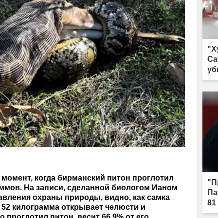
"Х
Са
уб
момент, когда бирманский питон проглотил
"П
ммов. На записи, сделанной биологом Ианом
Па
авления охраны природы, видно, как самка
81
м 52 килограмма открывает челюсти и
о проглотил питон, весит 66,9% от его