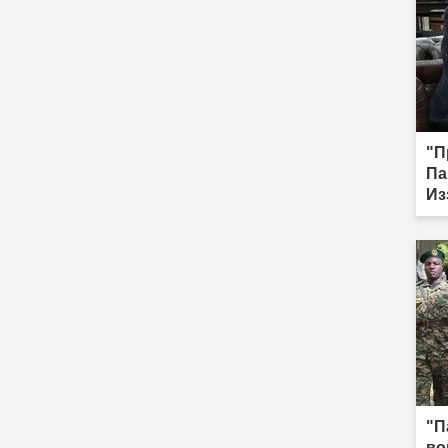
"П
Па
Из
по
ме
до
"П
во