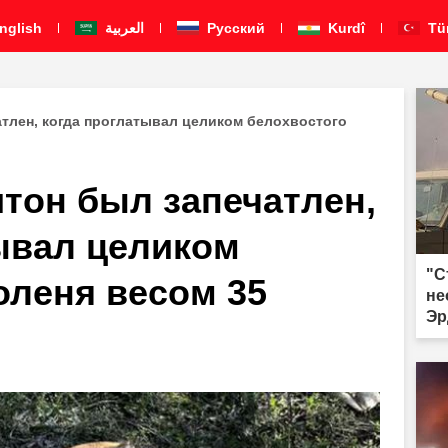
nglish
العربية
Pусский
Kurdî
Tü
тлен, когда проглатывал целиком белохвостого
тон был запечатлен,
ывал целиком
"С
оленя весом 35
не
Эр
фо