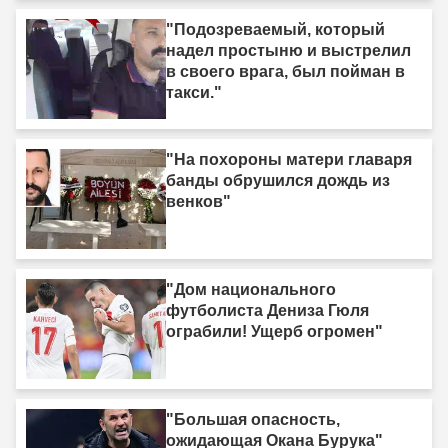
"Подозреваемый, который
надел простыню и выстрелил
в своего врага, был пойман в
такси."
"На похороны матери главаря
банды обрушился дождь из
венков"
"Дом национального
футболиста Дениза Гюля
ограбили! Ущерб огромен"
"Большая опасность,
ожидающая Окана Бурука"