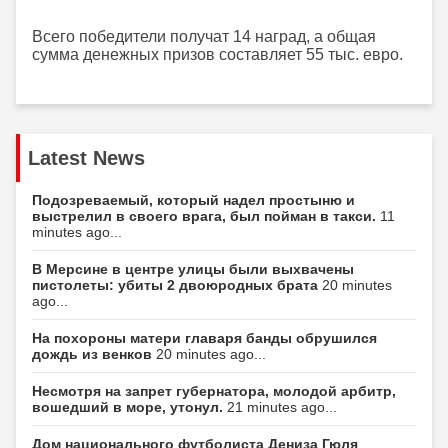
Всего победители получат 14 наград, а общая
сумма денежных призов составляет 55 тыс. евро.
Latest News
Подозреваемый, который надел простыню и
выстрелил в своего врага, был пойман в такси.
11
minutes ago...
В Мерсине в центре улицы были выхвачены
пистолеты: убиты 2 двоюродных брата
20 minutes
ago...
На похороны матери главаря банды обрушился
дождь из венков
20 minutes ago...
Несмотря на запрет губернатора, молодой арбитр,
вошедший в море, утонул.
21 minutes ago...
Дом национального футболиста Дениза Гюля