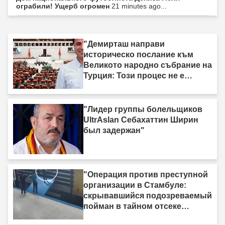
ограбили! Ущерб огромен
21 minutes ago...
"Демирташ направи
историческо послание към
Великото народно събрание на
Турция: Този процес не е
процес на „вземи-дай“."
"Лидер группы болельщиков
UltrAslan Себахаттин Ширин
был задержан"
"Операция против преступной
организации в Стамбуле:
скрывавшийся подозреваемый
пойман в тайном отсеке
грузовика"