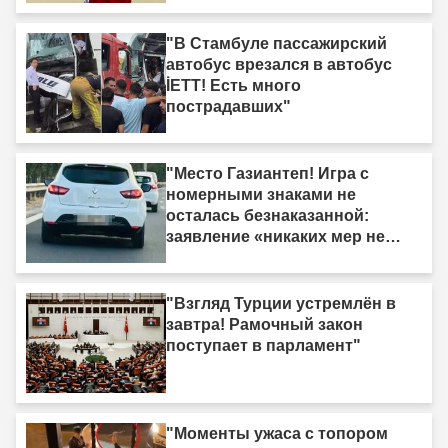
"В Стамбуле пассажирский
автобус врезался в автобус
İETT! Есть много
пострадавших"
"Место Газиантеп! Игра с
номерными знаками не
осталась безнаказанной:
заявление «никаких мер не
принято» было опровергнуто."
"Взгляд Турции устремлён в
завтра! Рамочный закон
поступает в парламент"
"Моменты ужаса с топором