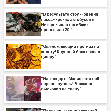
"В результате столкновения
пассажирских автобусов в
Нигере число погибших
превысило 20."
"Ошеломляющий прогноз по
золоту! Крупный банк назвал
цифру"
"На концерте Манифеста всё
перевернулось! Внезапно
выскочил на сцену"
"После показанной красной