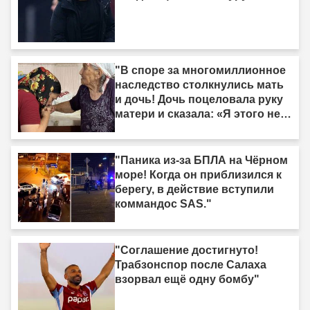
"В споре за многомиллионное
наследство столкнулись мать
и дочь! Дочь поцеловала руку
матери и сказала: «Я этого не
делала»."
"Паника из-за БПЛА на Чёрном
море! Когда он приблизился к
берегу, в действие вступили
коммандос SAS."
"Соглашение достигнуто!
Трабзонспор после Салаха
взорвал ещё одну бомбу"