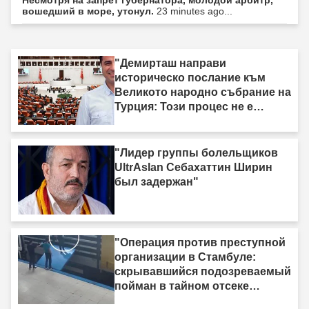
Несмотря на запрет губернатора, молодой арбитр,
вошедший в море, утонул.
23 minutes ago...
"Демирташ направи
историческо послание към
Великото народно събрание на
Турция: Този процес не е
процес на „вземи-дай“."
"Лидер группы болельщиков
UltrAslan Себахаттин Ширин
был задержан"
"Операция против преступной
организации в Стамбуле:
скрывавшийся подозреваемый
пойман в тайном отсеке
грузовика"