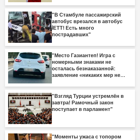
"В Стамбуле пассажирский
автобус врезался в автобус
İETT! Есть много
пострадавших"
"Место Газиантеп! Игра с
номерными знаками не
осталась безнаказанной:
заявление «никаких мер не
принято» было опровергнуто."
"Взгляд Турции устремлён в
завтра! Рамочный закон
поступает в парламент"
"Моменты ужаса с топором