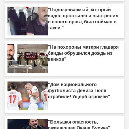
"Подозреваемый, который
надел простыню и выстрелил
в своего врага, был пойман в
такси."
"На похороны матери главаря
банды обрушился дождь из
венков"
"Дом национального
футболиста Дениза Гюля
ограбили! Ущерб огромен"
"Большая опасность,
ожидающая Окана Бурука"