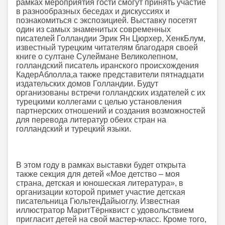
рамках мероприятия гости смогут принять участие
в разнообразных беседах и дискуссиях и
познакомиться с экспозицией. Выставку посетят
один из самых знаменитых современных
писателей Голландии Эрик Ян Цюрхер, ХенкБлум,
известный турецким читателям благодаря своей
книге о султане Сулеймане Великолепном,
голландский писатель иранского происхождения
КадерАблолла,а также представители пятнадцати
издательских домов Голландии. Будут
организованы встречи голландских издателей с их
турецкими коллегами с целью установления
партнерских отношений и создания возможностей
для перевода литератур обеих стран на
голландский и турецкий языки.
В этом году в рамках выставки будет открыта
также секция для детей «Мое детство – моя
страна, детская и юношеская литература», в
организации которой примет участие детская
писательница ГюльтенДайыоглу. Известная
иллюстратор МаритТёрнквист с удовольствием
пригласит детей на свой мастер-класс. Кроме того,