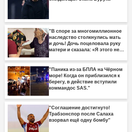
"В споре за многомиллионное
наследство столкнулись мать
и дочь! Дочь поцеловала руку
матери и сказала: «Я этого не
делала»."
"Паника из-за БПЛА на Чёрном
море! Когда он приблизился к
берегу, в действие вступили
коммандос SAS."
"Соглашение достигнуто!
Трабзонспор после Салаха
взорвал ещё одну бомбу"